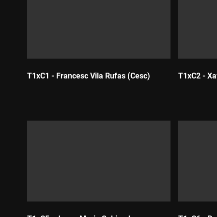
T1xC1 - Francesc Vila Rufas (Cesc)
T1xC2 - Xa
Durada:
Durada: