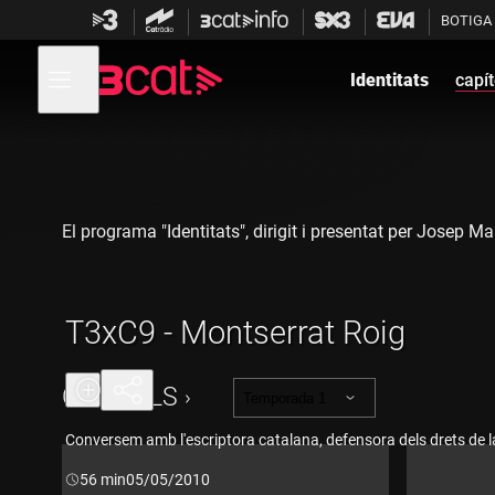
Anar
Anar
BOTIGA
a
al
la
contingut
Obre
navegació
menú
Identitats
capít
de
principal
navegació
El programa "Identitats", dirigit i presentat per Josep Ma
T3xC9 - Montserrat Roig
CAPÍTOLS
Temporada 1
Conversem amb l'escriptora catalana, defensora dels drets de 
Durada:
56 min
05/05/2010