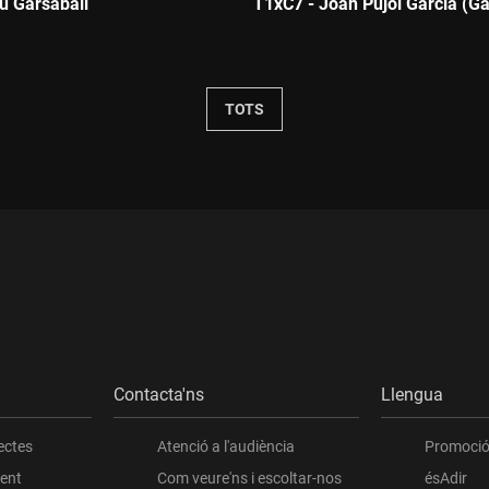
u Garsaball
T1xC7 - Joan Pujol Garcia (G
Durada:
TOTS
Contacta'ns
Llengua
ectes
Atenció a l'audiència
Promoció 
ient
Com veure'ns i escoltar-nos
ésAdir