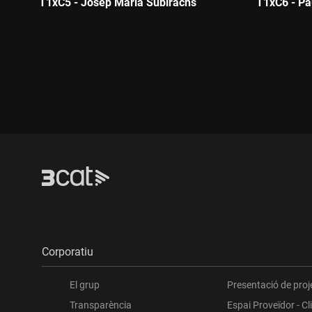
T1xC5 - Josep Maria Subirachs
T1xC6 - Pa
Durada:
Durada:
Corporatiu
El grup
Presentació de proj
Transparència
Espai Proveïdor - Cl