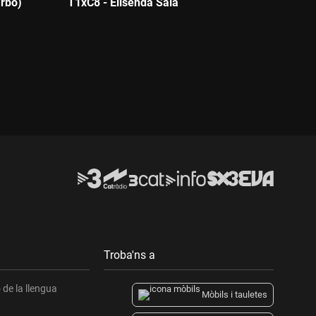
arbo)
T1xC8 - Elisenda Sala
Durada:
Troba'ns a
de la llengua
Mòbils i tauletes