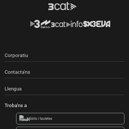
Corporatiu
Contacta'ns
Llengua
Troba'ns a
Mòbils i tauletes