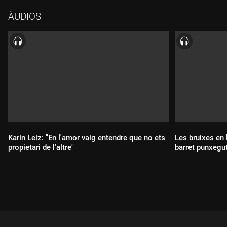
que només volien veure dones resant i no que hi anessin a
ÀUDIOS
interpretar cap instrument. Ella va acabar amb totes les
barreres, i s'ha convertit ara que té 94 anys amb la degana de
l'orgue al nostre país. Ha fet milers de concerts, ha gravat
discos i s'ha dedicat a l'ensenyament al Conservatori Municipal
de Barcelona, i la seva llarga llista de deixebles encara
l'escolten atents per entendre com ho fa aquesta virtuosa.
Karin Leiz: "En l'amor vaig entendre que no ets
Les bruixes en l
propietari de l'altre"
barret punxegu
Durada:
Durada: