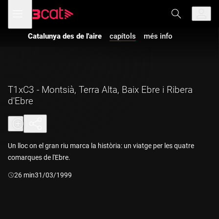
Anar
Anar
Obre
menú
a
al
de
la
contingut
navegació
navegació
Catalunya des de l'aire
capítols
més info
principal
T1xC3 - Montsià, Terra Alta, Baix Ebre i Ribera
d'Ebre
Un lloc on el gran riu marca la història: un viatge per les quatre
comarques de l'Ebre.
Durada:
26 min
31/03/1999