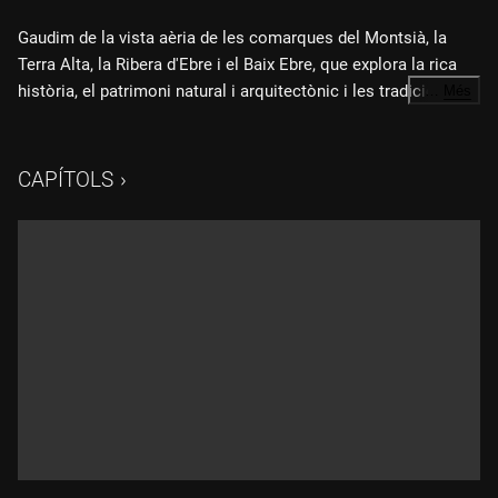
Gaudim de la vista aèria de les comarques del Montsià, la
Terra Alta, la Ribera d'Ebre i el Baix Ebre, que explora la rica
història, el patrimoni natural i arquitectònic i les tradicions
…
Més
d'aquestes terres: des de les salines del Delta fins als castells
medievals, passant per la batalla de l'Ebre i la singular bellesa
del Delta, la zona humida més gran de Catalunya.
CAPÍTOLS