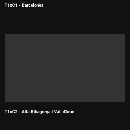
T1xC1 - Barcelonès
Durada:
T1xC2 - Alta Ribagorça i Vall d'Aran
Durada: