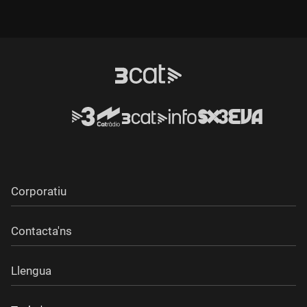
simultàniament en català i castellà. Es titula "Mortadel·lo i
Filemó: Londres 2012" i se centra en els Jocs Olímpics
d'aquest estiu a la capital britànica, que queden afectats per
fortes retallades pressupostàries.
Corporatiu
Contacta'ns
Llengua