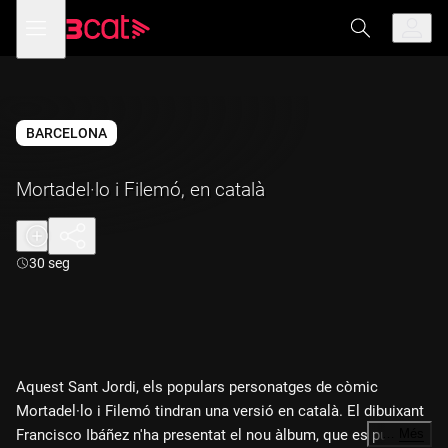
Anar
Anar
Obre
menú
a
al
de
la
contingut
navegació
navegació
principal
BARCELONA
Mortadel·lo i Filemó, en català
Durada:
30 seg
Aquest Sant Jordi, els populars personatges de còmic
Mortadel·lo i Filemó tindran una versió en català. El dibuixant
Francisco Ibáñez n'ha presentat el nou àlbum, que es publica
…
Més