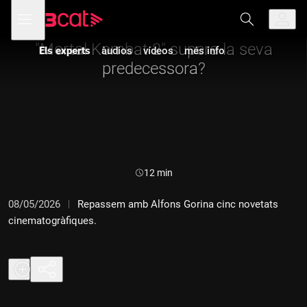
Anar
Anar
Obre
menú
Els experts
a
al
de
la
contingut
navegació
navegació
"Mortal Kombat 2" supera la seva
Els experts
àudios
vídeos
més info
principal
predecessora?
Durada:
12 min
08/05/2026
Repassem amb Alfons Gorina cinc novetats
cinematogràfiques.