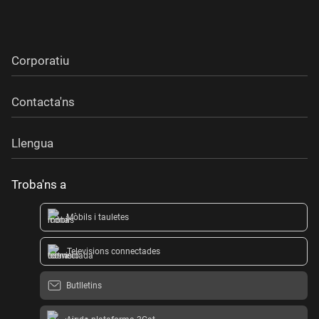
Corporatiu
Contacta'ns
Llengua
Troba'ns a
Mòbils i tauletes
Televisions connectades
Butlletins