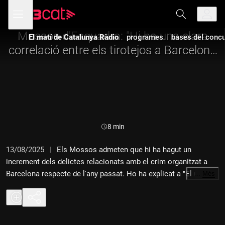
Anar
Anar
Obre
menú
a
al
de
la
contingut
navegació
navegació
Mossos d'Esquadra: "Hi ha una clara
El matí de Catalunya Ràdio
programes
bases del concur
principal
correlació entre els tirotejos a Barcelona
i el narcotràfic"
Durada:
8 min
13/08/2025
Els Mossos admeten que hi ha hagut un
increment dels delictes relacionats amb el crim organitzat a
Barcelona respecte de l'any passat. Ho ha explicat a "El matí de
…
Més
Catalunya Ràdio" Alícia Moriana, comissària sotscap executiva
dels Mossos, que assegura que la presència d'armes de foc
està molt vinculada a clans delictius i al tràfic de drogues. Ha
afegit que els clans utilitzen les armes per delinquir i per