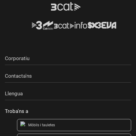
Corporatiu
Contacta'ns
Llengua
Troba'ns a
Mòbils i tauletes