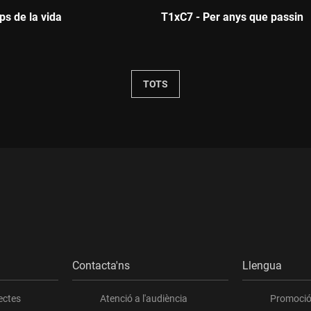
ps de la vida
T1xC7 - Per anys que passin
:
Durada:
TOTS
Contacta'ns
Llengua
ectes
Atenció a l'audiència
Promoció 