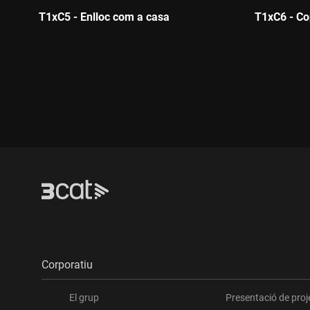
T1xC5 - Enlloc com a casa
T1xC6 - Co
Durada:
Durada
Corporatiu
El grup
Presentació de proj