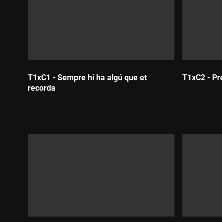
T1xC1 - Sempre hi ha algú que et
T1xC2 - Pr
recorda
Durada
Durada: