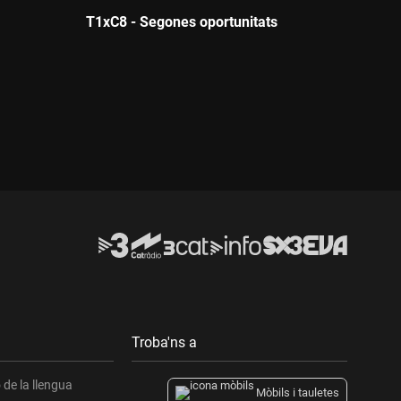
T1xC8 - Segones oportunitats
Durada:
Troba'ns a
de la llengua
Mòbils i tauletes