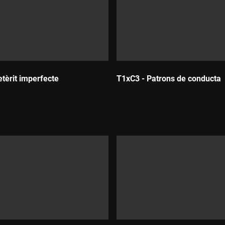
etèrit imperfecte
T1xC3 - Patrons de conducta
:
Durada: