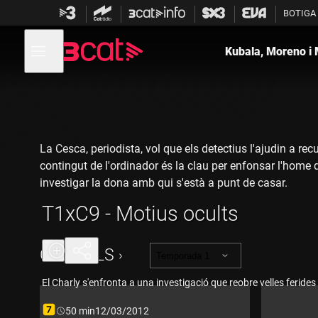
Anar
Anar
BOTIGA
a
al
la
contingut
Obre
navegació
menú
Kubala, Moreno i
Vés a la versió
de
principal
amb
navegació
audiodescripció
de
Kubala,
Moreno i
Manchón
-
T1xC9 - Motius
ocults
La Cesca, periodista, vol que els detectius l'ajudin a recu
contingut de l'ordinador és la clau per enfonsar l'home q
investigar la dona amb qui s'està a punt de casar.
T1xC9 - Motius ocults
CAPÍTOLS
Temporada 1
El Charly s'enfronta a una investigació que reobre velles ferides
Durada:
50 min
12/03/2012