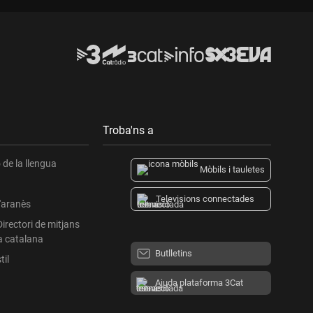
Troba'ns a
de la llengua
Mòbils i tauletes
Televisions connectades
l'aranès
Directori de mitjans
a catalana
Butlletins
til
Ajuda plataforma 3Cat