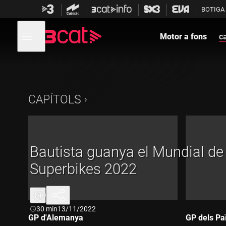
Anar
Anar
BOTIGA
a
al
la
contingut
Obre
navegació
menú
Motor a fons
ca
de
principal
navegació
CAPÍTOLS
Bautista guanya el Mundial de
Superbikes 2022
Durada:
30 min
13/11/2022
GP d'Alemanya
GP dels Pa