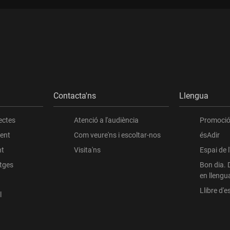
Contacta'ns
Llengua
ectes
Atenció a l'audiència
Promoció 
ient
Com veure'ns i escoltar-nos
ésAdir
nt
Visita'ns
Espai de 
atges
Bon dia. 
en llengu
Llibre d'es
l