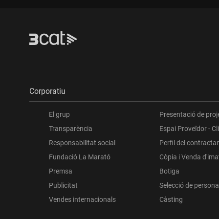
Corporatiu
El grup
Presentació de proj
Transparència
Espai Proveïdor - Cl
Responsabilitat social
Perfil del contracta
Fundació La Marató
Còpia i Venda d'im
Premsa
Botiga
Publicitat
Selecció de persona
Vendes internacionals
Càsting