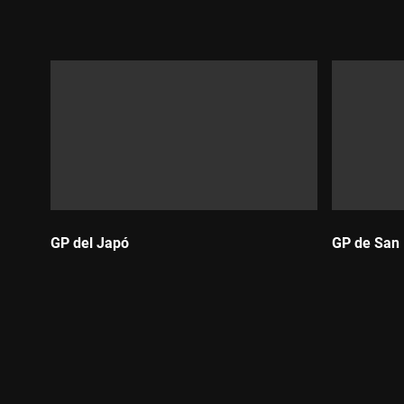
Durada:
Durada:
GP del Japó
GP de San
Durada:
Durada: