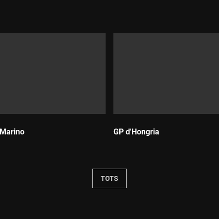
Durada:
 Marino
GP d'Hongria
Durada:
TOTS