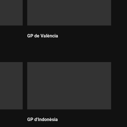
GP de València
Durada:
GP d'Indonèsia