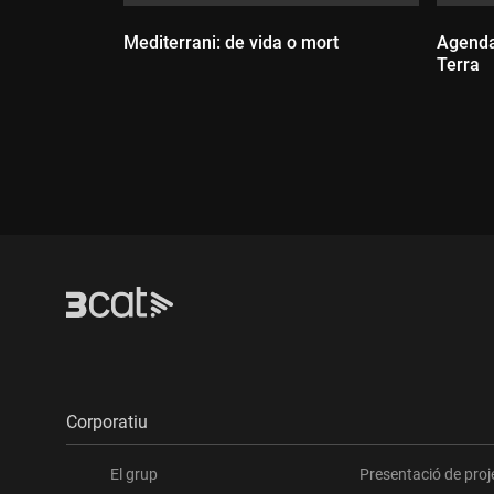
Mediterrani: de vida o mort
Agenda
Terra
Durada:
Dur
Corporatiu
El grup
Presentació de proj