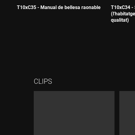
T10xC35 - Manual de bellesa raonable
T10xC34 - 
(l'habitatg
Durada:
qualitat)
Durada:
CLIPS