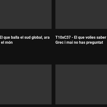
l que balla el sud global, ara
T10xC37 - El que volies saber
t el món
Grec i mai no has preguntat
Durada: