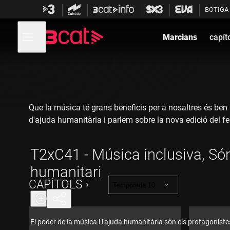
Anar
Anar
BOTIGA
a
al
la
contingut
Obre
navegació
menú
Marcians
capít
de
principal
navegació
Que la música té grans beneficis per a nosaltres és ben
d'ajuda humanitària i parlem sobre la nova edició del fe
T2xC41 - Música inclusiva, Són
humanitari
CAPÍTOLS
Temporada 10
El poder de la música i l'ajuda humanitària són els protagoniste