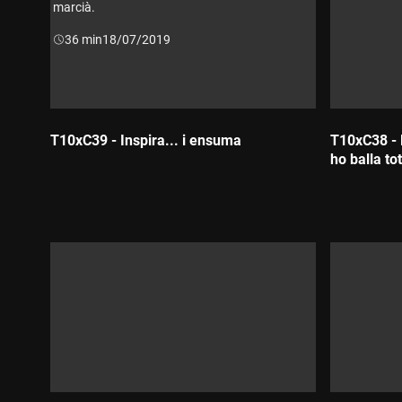
marcià.
Durada:
36 min
18/07/2019
T10xC39 - Inspira... i ensuma
T10xC38 - E
ho balla to
Durada:
Durada: