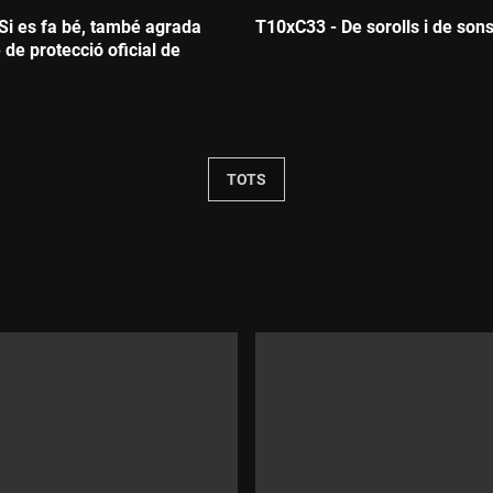
Si es fa bé, també agrada
T10xC33 - De sorolls i de son
e de protecció oficial de
Durada:
TOTS