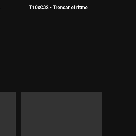
s
T10xC32 - Trencar el ritme
Durada: