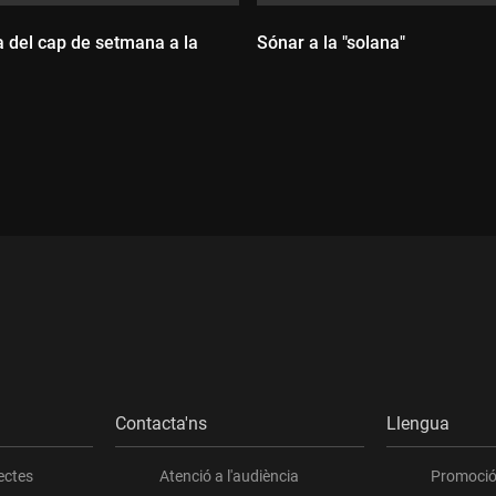
 del cap de setmana a la
Sónar a la "solana"
Durada:
ada:
Contacta'ns
Llengua
ectes
Atenció a l'audiència
Promoció 