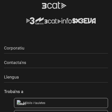
Corporatiu
Contacta'ns
Llengua
Troba'ns a
Mòbils i tauletes