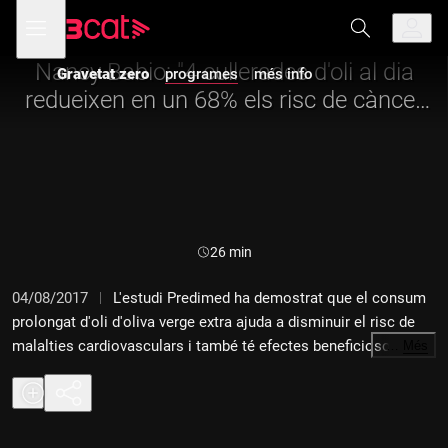
Anar
Anar
Obre
menú
Gravetat zero
a
al
de
la
contingut
navegació
navegació
Nancy Babio: "4 cullerades d'oli al dia
Gravetat zero
programes
més info
principal
redueixen en un 68% els risc de càncer
de mama"
Durada:
26 min
04/08/2017
L'estudi Predimed ha demostrat que el consum
prolongat d'oli d'oliva verge extra ajuda a disminuir el risc de
malalties cardiovasculars i també té efectes beneficiosos
…
Més
sobre el càncer de mama i l'Alzheimer. N'hem parlat amb Toni
Beltran, director d'Identitat Olive Oil; Nancy Babio, doctora i
investigadora de la URV; Montse Freixa, cuinera del Restaurant
El Castell, i Jordi Pascual, responsable de Torclum.