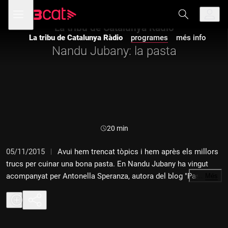
Anar
Anar
Obre
menú
a
al
de
la
contingut
La tribu de Catalunya Ràdio
navegació
navegació
La tribu de Catalunya Ràdio
programes
més info
principal
Nandu Jubany: la pasta
Durada:
20 min
05/11/2015
Avui hem trencat tòpics i hem après els millors
trucs per cuinar una bona pasta. En Nandu Jubany ha vingut
acompanyat per Antonella Speranza, autora del blog "Pasta per
…
Més
als catalans".