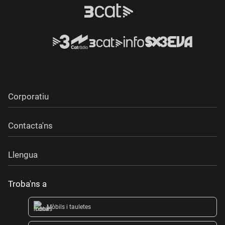
Corporatiu
Contacta'ns
Llengua
Troba'ns a
Mòbils i tauletes