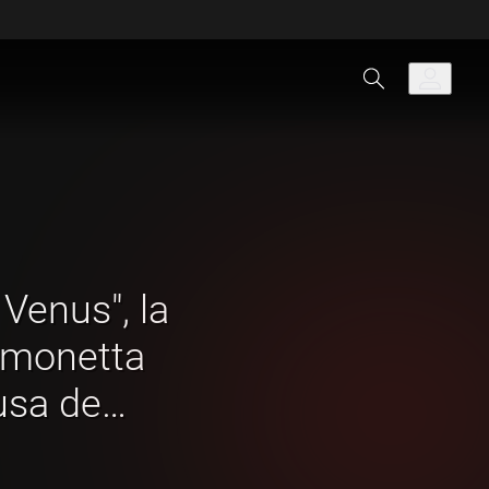
Venus", la
Simonetta
usa de