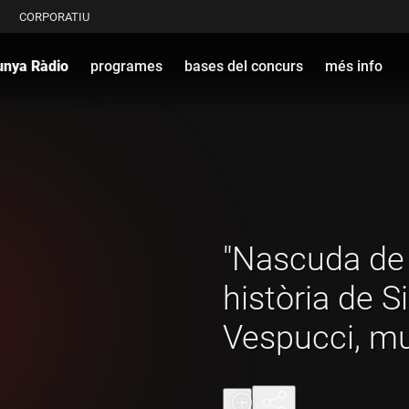
CORPORATIU
unya Ràdio
programes
bases del concurs
més info
"Nascuda de 
història de 
Vespucci, m
Boticelli