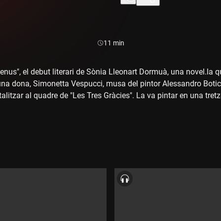
Durada:
11 min
nus", el debut literari de Sònia Lleonart Dormuà, una novel.la q
una dona, Simonetta Vespucci, musa del pintor Alessandro Boticel
ortalitzar al quadre de "Les Tres Gràcies". La va pintar en una t
a va morir als 22 anys". Boticelli és el nexe d'unió de les tres 