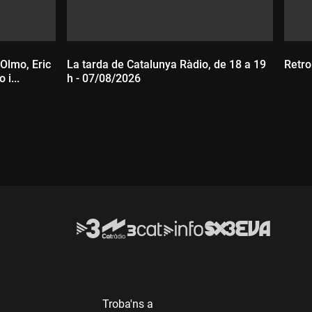
 Olmo, Eric
La tarda de Catalunya Ràdio, de 18 a 19
Retro
 i...
h - 07/08/2026
D
Durada:
Troba'ns a