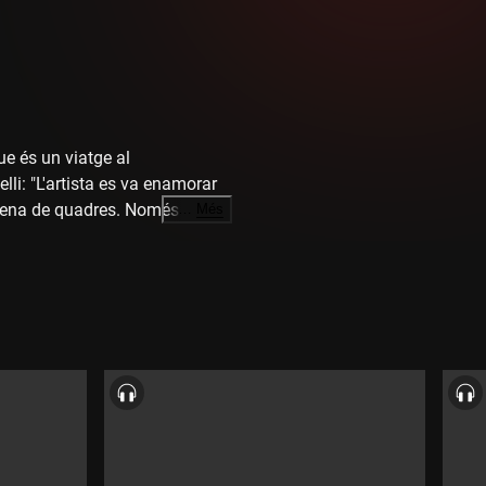
ue és un viatge al
li: "L'artista es va enamorar
retzena de quadres. Només dues
…
Més
històries d'amor que retrata