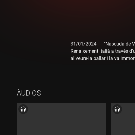
31/01/2024
"Nascuda de Ve
Renaixement italià a través d'
al veure-la ballar i la va imm
vegades en vida perquè Simonett
"Nascuda de Venus".
ÀUDIOS