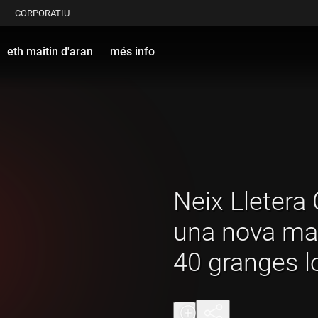
CORPORATIU
eth maitin d'aran
més info
Neix Lletera
una nova mar
40 granges l