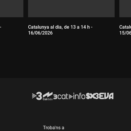
-
Catalunya al dia, de 13 a 14 h -
Catal
16/06/2026
15/0
Durada:
D
Troba'ns a