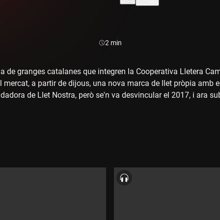
Durada:
2 min
 de granges catalanes que integren la Cooperativa Lletera Camp
 mercat, a partir de dijous, una nova marca de llet pròpia amb 
adora de Llet Nostra, però se'n va desvincular el 2017, i ara su
dado, de Mercadona. Ara hi afegiran la seva pròpia marca. Enva