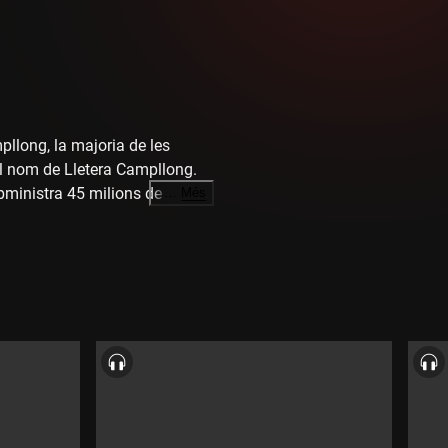
llong, la majoria de les
el nom de Lletera Campllong.
bministra 45 milions de litres
…
Més
saran a la planta de Vidreres.