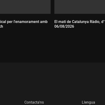
ical per l'enamorament amb
El matí de Catalunya Ràdio, d'
ch
06/08/2026
:
Durada:
Contacta'ns
Llengua