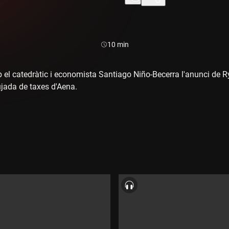
Durada:
10 min
el catedràtic i economista Santiago Niño-Becerra l'anunci de Ry
jada de taxes d'Aena.