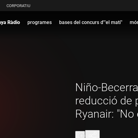
CORPORATIU
nya Ràdio
programes
bases del concurs d'"el matí"
món
Niño-Becerra
reducció de 
Ryanair: "No 
és negociaci