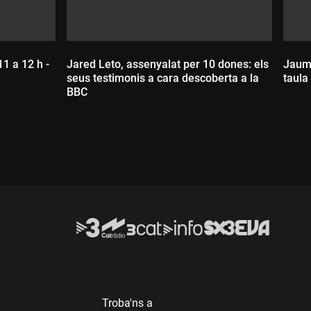
11 a 12 h -
Jared Leto, assenyalat per 10 dones: els
Jaume
seus testimonis a cara descoberta a la
taula
BBC
D
Durada:
Troba'ns a