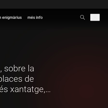
 enigmàrius
més info
, sobre la
places de
és xantatge,
ó"