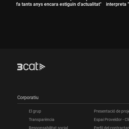
fa tants anys encara estiguin d'actualitat"
interpreta 
Durada:
Durada
Corporatiu
El grup
Presentació de proj
Transparència
Espai Proveïdor - Cl
Responsabilitat social
Perfil del contracta