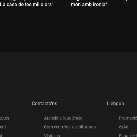
"La casa de les mil olors"
món amb ironia"
Durada:
:
Contacta'ns
Llengua
ectes
Atenció a l'audiència
Promoció 
ient
Com veure'ns i escoltar-nos
ésAdir
nt
Visita'ns
Espai de 