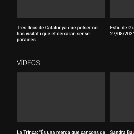
Tres llocs de Catalunya que potser no
Estiu de Gr
has visitat i que et deixaran sense
27/08/202
paraules
Durada
VÍDEOS
Durada:
La Trinca: "És una merda que cançons de
Sandra Bau