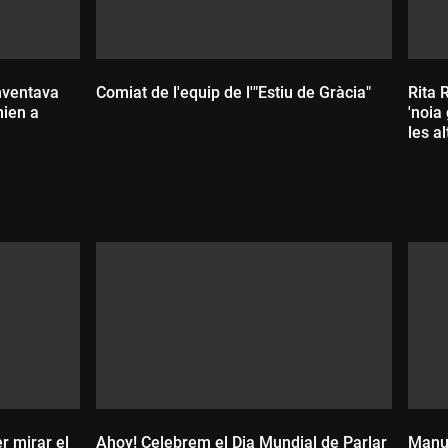
inventava
Comiat de l'equip de l'"Estiu de Gràcia"
Rita 
nien a
'noia
les al
Durada:
D
r mirar el
Ahoy! Celebrem el Dia Mundial de Parlar
Manue