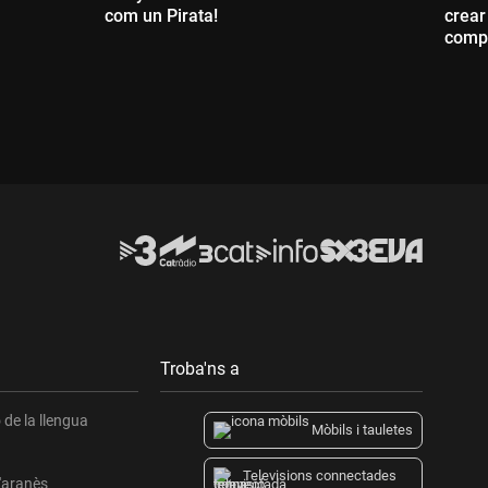
com un Pirata!
crear
compr
Durada:
D
Troba'ns a
de la llengua
Mòbils i tauletes
Televisions connectades
l'aranès