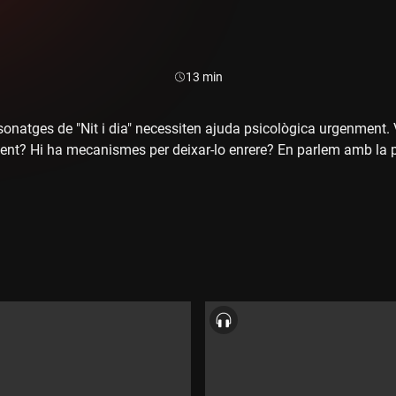
Durada:
13 min
sonatges de "Nit i dia" necessiten ajuda psicològica urgenment. 
ent? Hi ha mecanismes per deixar-lo enrere? En parlem amb la 