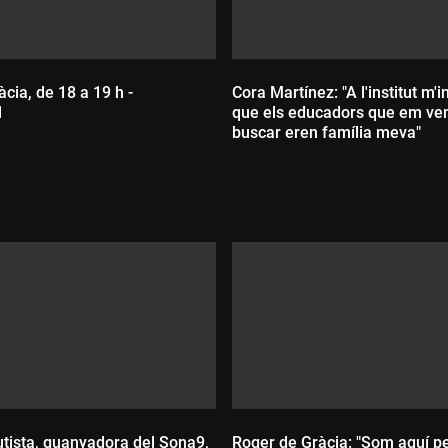
àcia, de 18 a 19 h -
Cora Martínez: "A l'institut m'
1
que els educadors que em ve
buscar eren família meva"
:
Durada:
tista, guanyadora del Sona9,
Roger de Gràcia: "Som aquí pe