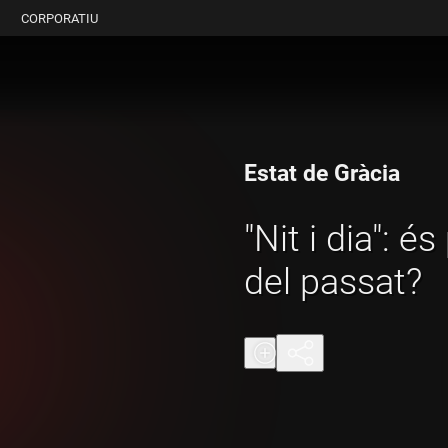
CORPORATIU
Estat de Gràcia
"Nit i dia": é
del passat?