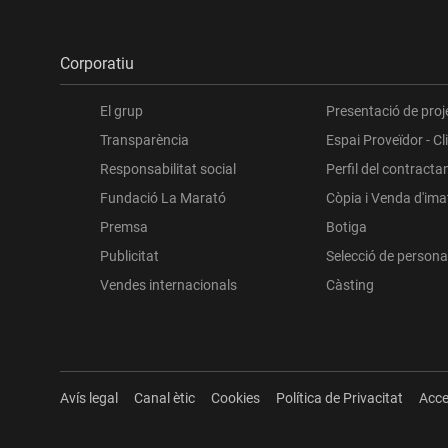
Corporatiu
El grup
Presentació de proj
Transparència
Espai Proveïdor - Cl
Responsabilitat social
Perfil del contracta
Fundació La Marató
Còpia i Venda d'im
Premsa
Botiga
Publicitat
Selecció de persona
Vendes internacionals
Càsting
Avís legal
Canal ètic
Cookies
Política de Privacitat
Acce