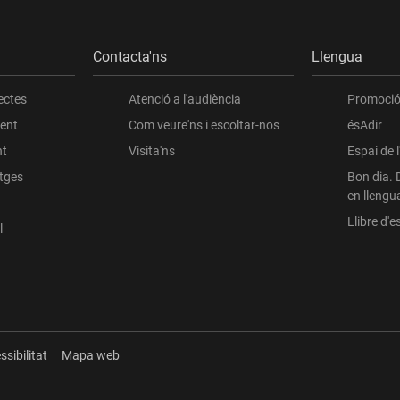
Contacta'ns
Llengua
ectes
Atenció a l'audiència
Promoció 
ient
Com veure'ns i escoltar-nos
ésAdir
nt
Visita'ns
Espai de 
atges
Bon dia. 
en llengu
Llibre d'es
l
ssibilitat
Mapa web