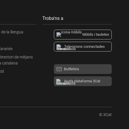
Troba'ns a
de la llengua
Mòbils i tauletes
Televisions connectades
l'aranès
Directori de mitjans
a catalana
Butlletins
til
Ajuda plataforma 3Cat
© 3Cat