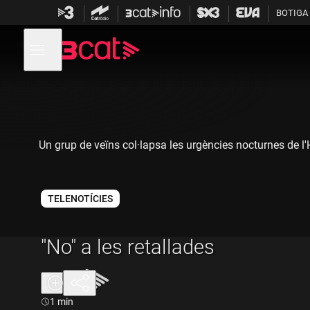
Anar
Anar
BOTIGA
a
al
la
contingut
Obre
navegació
menú
de
principal
navegació
Un grup de veïns col·lapsa les urgències nocturnes de l'
TELENOTÍCIES
"No" a les retallades
Durada:
1 min