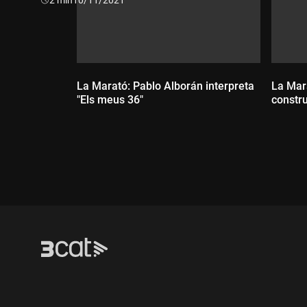
Ens van educar per guanyar,
mai vaig pensar en el fracàs.
La Marató: Pablo Alborán interpreta
La Mar
He perdut tots els combats,
"Els meus 36"
constru
i m'han abandonat
fins els meus somnis.
Durada:
Dur
Tot i canviar de cara i nom
un cop perds, ja ningú et vol.
No et rendeixis, saps que tens amics.
No et rendeixis, que no estàs vençut.