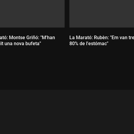
ató: Montse Griñó: "M'han
La Marató: Rubèn: "Em van tre
ït una nova bufeta"
80% de l'estómac"
ada:
Durada: