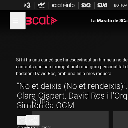
Anar
Anar
BOTIGA
a
al
la
contingut
Obre
navegació
menú
La Marató de 3Ca
de
principal
navegació
Si hi ha una cançó que ha esdevingut un himne a no defal
cantants que han irromput amb una gran personalitat dins 
badaloní David Ros, amb una línia més roquera.
"No et deixis (No et rendeixis)", pe
Aquesta és la lletra de "No et deixis (No et rendeixis)"
A les seves veus s'hi afegeix l'Orquestra Simfònica Cam
Clara Gispert, David Ros i l'Or
costat de Paula Vall i Ramon Mirabet. Llavors es va conv
CLIPS
Simfònica OCM
Al nostre món vam créixer forts,
i vam fascinar a tothom
Durada:
2 min
10/11/2021