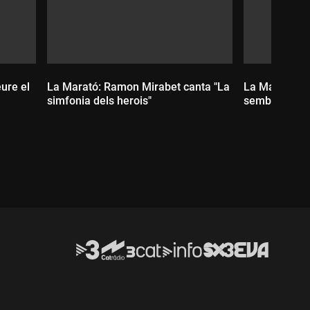
ure el
La Marató: Ramon Mirabet canta "La
La Marató: E
simfonia dels herois"
sembla bé"
Durada:
Durada: