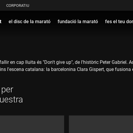
CORPORATIU
t
el disc de la marató
fundació la marató
fes el teu do
lir en cap lluita és "Don't give up", de l'històric Peter Gabriel.
l'escena catalana: la barcelonina Clara Gispert, que fusiona esti
r
era Musicae, igual que ho va fer en el disc de La Marató del 20
questra
ertir en la banda sonora de l'espot de La Marató dedicada a l'ic