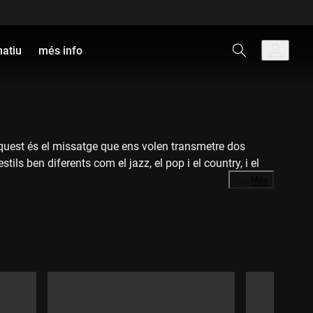
natiu
més info
 Aquest és el missatge que ens volen transmetre dos
ls ben diferents com el jazz, el pop i el country, i el
…
Més
16 en l'adaptació d'aquesta mateixa cançó, aquell cop al
tus.