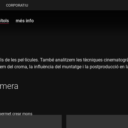
CORPORATIU
ítols
més info
ls de les pel·lícules. També analitzem les tècniques cinematogrà
m del croma, la influència del muntatge i la postproducció en la 
rimera
e permet crear mons