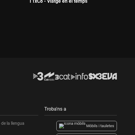
T1xC8 - Viatge en el temps
Durada:
Troba'ns a
de la llengua
Mòbils i tauletes