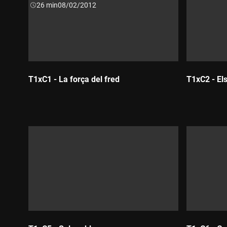
Durada:
26 min
08/02/2012
T1xC1 - La força del fred
T1xC2 - Els
Durada:
Durada: