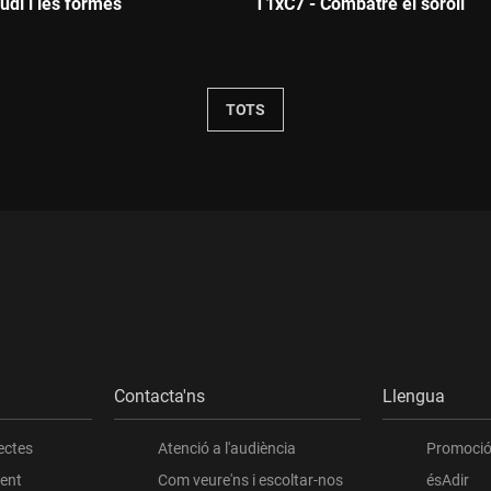
udí i les formes
T1xC7 - Combatre el soroll
Durada:
TOTS
Contacta'ns
Llengua
ectes
Atenció a l'audiència
Promoció 
ient
Com veure'ns i escoltar-nos
ésAdir