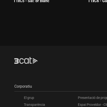
T1xC5 - Sal: or blanc
T1xC6 - Ga
Durada:
Durada:
Corporatiu
El grup
Presentació de proj
Transparència
Espai Proveïdor - Cl