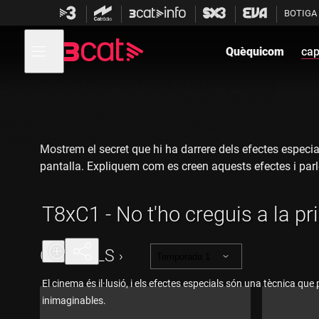
Anar
Anar
BOTIGA
a
al
la
contingut
Obre
navegació
menú
Quèquicom
cap
de
principal
navegació
Mostrem el secret que hi ha darrere dels efectes especia
pantalla. Expliquem com es creen aquests efectes i parle
T8xC1 - No t'ho creguis a la p
CAPÍTOLS
Temporada 1
El cinema és il·lusió, i els efectes especials són una tècnica qu
inimaginables.