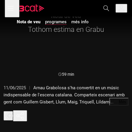
Anar
Anar
Obre
menú
a
al
de
la
contingut
Nota de veu
navegació
navegació
Nota de veu
programes
més info
principal
Tothom estima en Grabu
Durada:
59 min
11/06/2025
Arnau Grabolosa s'ha convertit en un músic
indispensable de l'escena catalana. Comparteix escenari amb
gent com Guillem Gisbert, Llum, Maig, Triquell, Lildami... Per
…
Més
què tothom el vol al seu grup?