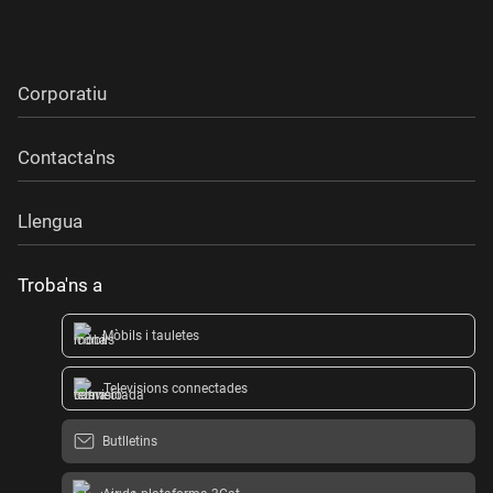
Corporatiu
Contacta'ns
Llengua
Troba'ns a
Mòbils i tauletes
Televisions connectades
Butlletins