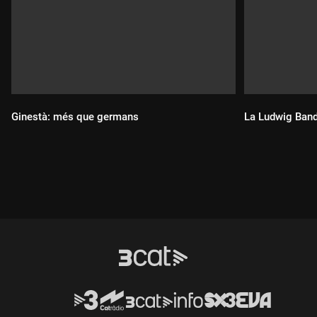
Ginestà: més que germans
La Ludwig Band: 
Durada:
Durada: