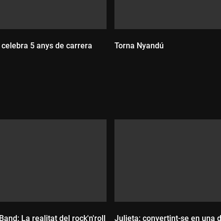
 celebra 5 anys de carrera
Torna Nyandú
Durada:
:
and: La realitat del rock'n'roll
Julieta: convertint-se en una 