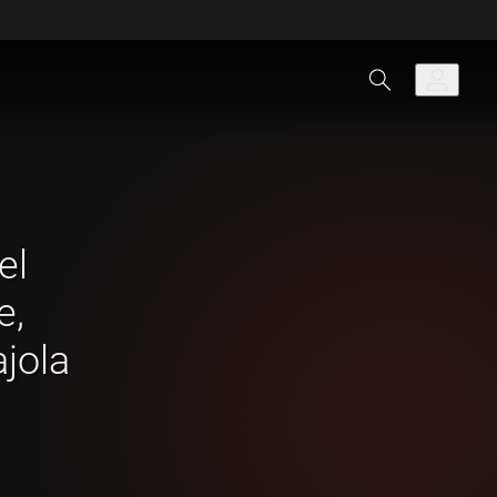
el
e,
jola