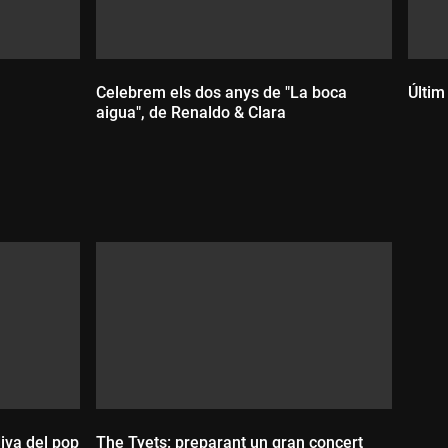
Celebrem els dos anys de "La boca
Últim
aigua", de Renaldo & Clara
D
Durada:
diva del pop
The Tyets: preparant un gran concert