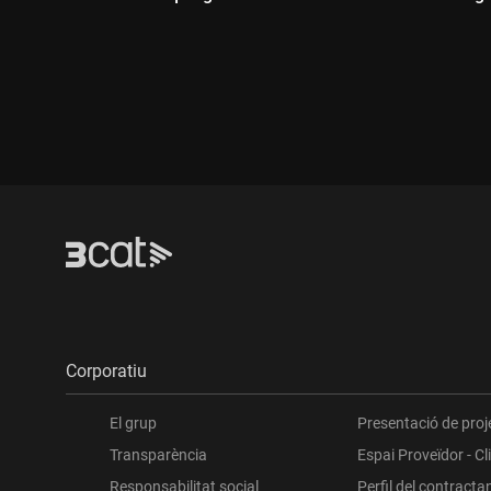
Durada:
Durada
Corporatiu
El grup
Presentació de proj
Transparència
Espai Proveïdor - Cl
Responsabilitat social
Perfil del contracta