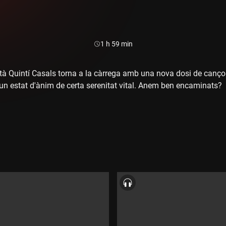
Durada:
1 h 59 min
atà Quintí Casals torna a la càrrega amb una nova dosi de cançon
un estat d'ànim de certa serenitat vital. Anem ben encaminats?