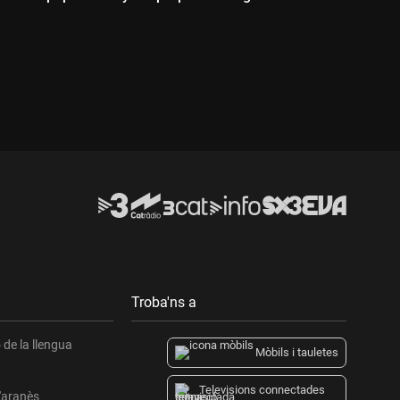
Durada:
Troba'ns a
de la llengua
Mòbils i tauletes
Televisions connectades
l'aranès