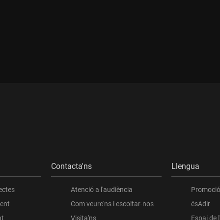
:
Durada:
Contacta'ns
Llengua
ectes
Atenció a l'audiència
Promoció 
ient
Com veure'ns i escoltar-nos
ésAdir
nt
Visita'ns
Espai de 