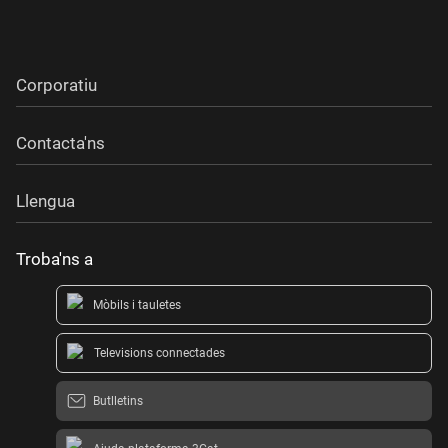
Corporatiu
Contacta'ns
Llengua
Troba'ns a
Mòbils i tauletes
Televisions connectades
Butlletins