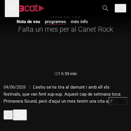
Anar
Anar
Obre
menú
a
al
de
la
contingut
Nota de veu
navegació
navegació
Nota de veu
programes
més info
principal
Falta un mes per al Canet Rock
Durada:
1 h 59 min
04/06/2026
L'estiu se'ns tira al damunt i amb ell els
festivals, que van fent xup-xup. Aquest cap de setmana toca
Primavera Sound, però d'aquí un mes tenim una cita al Pla d'en
…
Més
Sala amb el Canet Rock 2026.