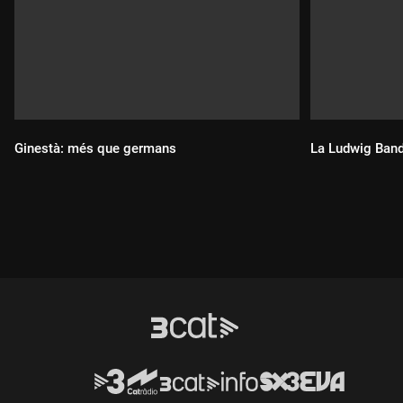
Ginestà: més que germans
La Ludwig Band: 
Durada:
Durada: