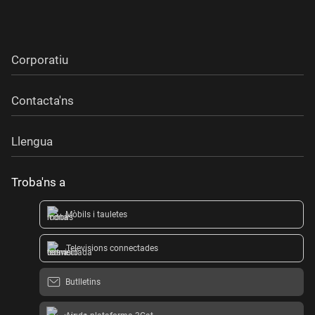
Corporatiu
Contacta'ns
Llengua
Troba'ns a
Mòbils i tauletes
Televisions connectades
Butlletins