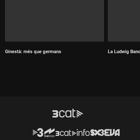
Ginestà: més que germans
La Ludwig Band: 
Durada:
Durada: