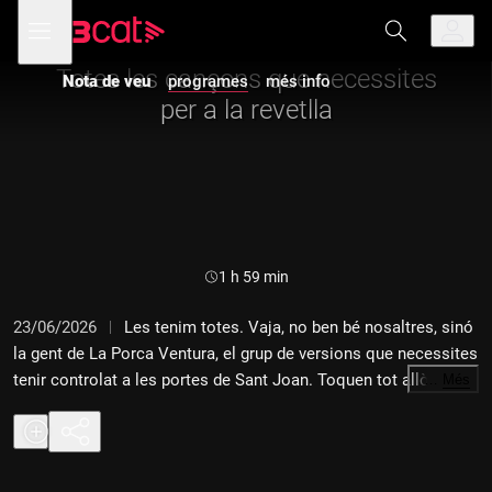
Anar
Anar
Obre
menú
Nota de veu
a
al
de
la
contingut
navegació
navegació
Totes les cançons que necessites
Nota de veu
programes
més info
principal
per a la revetlla
Durada:
1 h 59 min
23/06/2026
Les tenim totes. Vaja, no ben bé nosaltres, sinó
la gent de La Porca Ventura, el grup de versions que necessites
tenir controlat a les portes de Sant Joan. Toquen tot allò que
…
Més
ens agrada: d'Oques a Manel i de La Ludwig Band a Lax'n'Busto.