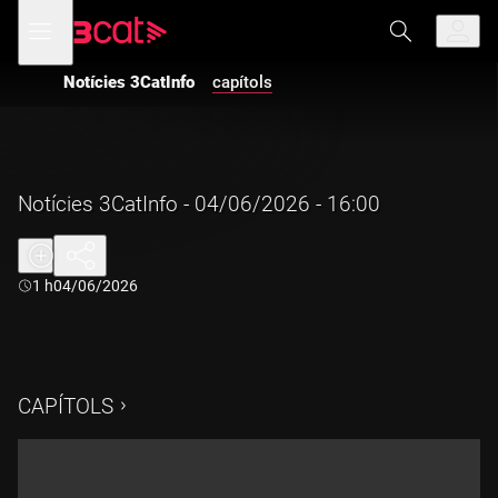
Anar
Anar
Obre
menú
a
al
de
la
contingut
navegació
navegació
Notícies 3CatInfo
capítols
principal
Notícies 3CatInfo - 04/06/2026 - 16:00
Durada:
1 h
04/06/2026
CAPÍTOLS