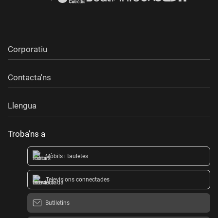
Corporatiu
Contacta'ns
Llengua
Troba'ns a
Mòbils i tauletes
Televisions connectades
Butlletins