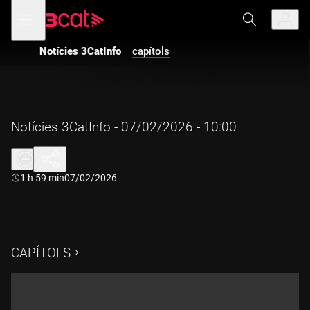
Anar
Anar
Obre
menú
a
al
de
la
contingut
navegació
navegació
Notícies 3CatInfo
capítols
principal
Notícies 3CatInfo - 07/02/2026 - 10:00
Durada:
1 h 59 min
07/02/2026
CAPÍTOLS