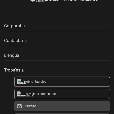
Corporatiu
Contacta'ns
Llengua
Troba'ns a
Mòbils i tauletes
Televisions connectades
Butlletins