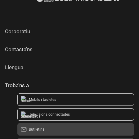
Corporatiu
Contacta'ns
Llengua
Troba'ns a
Mòbils i tauletes
Televisions connectades
Butlletins