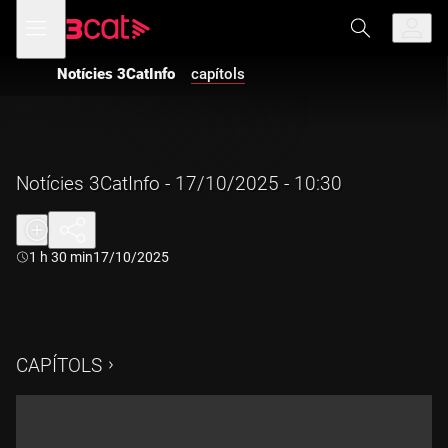
Anar
Anar
Obre
menú
a
al
de
la
contingut
navegació
navegació
Notícies 3CatInfo
capítols
principal
Notícies 3CatInfo - 17/10/2025 - 10:30
Durada:
1 h 30 min
17/10/2025
CAPÍTOLS