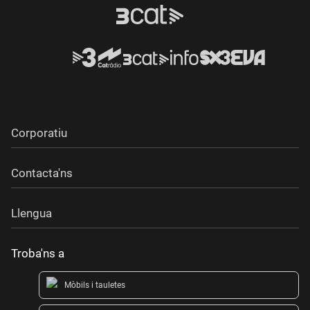
Corporatiu
Contacta'ns
Llengua
Troba'ns a
Mòbils i tauletes