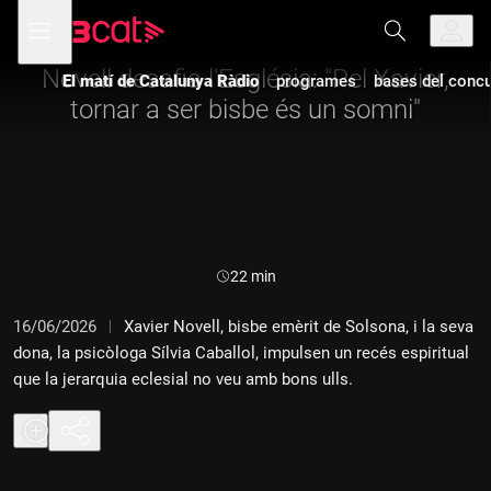
Anar
Anar
Obre
menú
a
al
de
la
contingut
navegació
navegació
Novell desafia l'Església: "Pel Xavier,
El matí de Catalunya Ràdio
programes
bases del concur
principal
tornar a ser bisbe és un somni"
Durada:
22 min
16/06/2026
Xavier Novell, bisbe emèrit de Solsona, i la seva
dona, la psicòloga Sílvia Caballol, impulsen un recés espiritual
que la jerarquia eclesial no veu amb bons ulls.