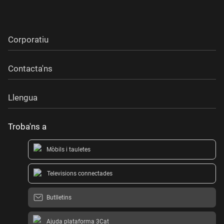
Corporatiu
Contacta'ns
Llengua
Troba'ns a
Mòbils i tauletes
Televisions connectades
Butlletins
Ajuda plataforma 3Cat