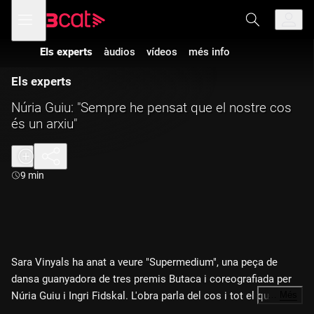
Anar
Anar
Obre
menú
a
al
de
la
contingut
navegació
navegació
Els experts
àudios
vídeos
més info
principal
Els experts
Núria Guiu: "Sempre he pensat que el nostre cos
és un arxiu"
Durada:
9 min
Sara Vinyals ha anat a veure "Supermedium", una peça de
dansa guanyadora de tres premis Butaca i coreografiada per
Núria Guiu i Ingri Fidskal. L'obra parla del cos i tot el que li
…
Més
passa i emmagatzema al llarg de la vida. Per a la directora, no