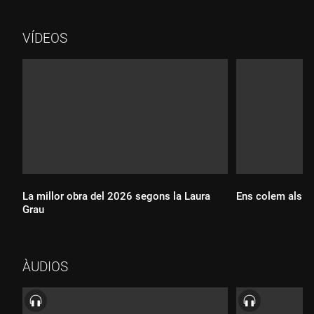
pot ser que l'any 2025 encara prevalgui l'argument que la
dansa opera en uns codis que "no s'entenen", per justificar la
VÍDEOS
poca afluència de públic. El títol "Supermedium" es tracta d'un
spin-off d'un solo que van crear abans, 'Medium'. Ara, Núria
Guiu ha trobat que afegir-li el prefix "súper" encaixa amb
l'augment de format de la peça.
La millor obra del 2026 segons la Laura
Ens colem als as
Grau
Durada:
ÀUDIOS
Durada: