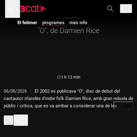
Anar
Anar
Obre
menú
a
al
de
la
contingut
El fotimer
navegació
navegació
El fotimer
programes
més info
principal
"O", de Damien Rice
Durada:
1 h 12 min
06/06/2026
El 2002 es publicava "O", disc de debut del
cantautor irlandès d'indie folk Damien Rice, amb gran rebuda de
públic i crítica, que es va arribar a considerar una de les obres
…
Més
més importants de la cultura irlandesa en la primera dècada del
nou segle.
01 "Delicate"