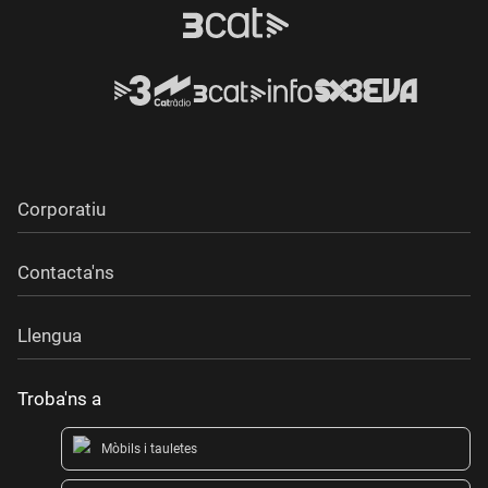
Corporatiu
Contacta'ns
Llengua
Troba'ns a
Mòbils i tauletes