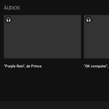
02 "Volcano"
ÀUDIOS
03 "The blower's daughter"
04 "Cannonball"
05 "Older chests"
06 "Amie"
07 "Cheer's darling"
08 "Cold water"
09 "I remember"
10 "Eskimo"
11 "Prague"
12 "Silent night"
"Purple Rain", de Prince
"OK computer",
Durada:
Durada: