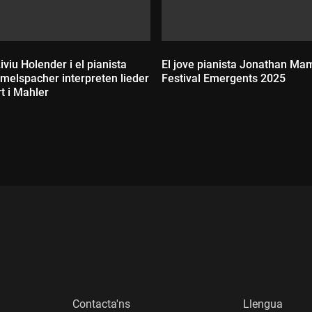
Liviu Holender i el pianista
El jove pianista Jonathan Ma
elspacher interpreten lieder
Festival Emergents 2025
t i Mahler
Durada:
:
Contacta'ns
Llengua