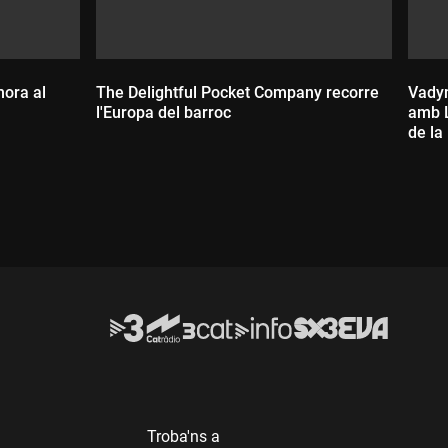
mora al
The Delightful Pocket Company recorre
Vady
l'Europa del barroc
amb L
de la
Durada:
D
Troba'ns a