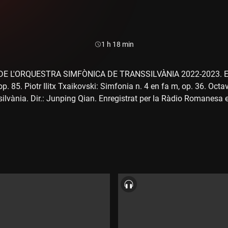
Durada:
1 h 18 min
 L'ORQUESTRA SIMFÒNICA DE TRANSSILVÀNIA 2022-2023. Edwa
op. 85. Piotr Ilitx Txaikovski: Simfonia n. 4 en fa m, op. 36. Octa
ilvània. Dir.: Junping Qian. Enregistrat per la Ràdio Romanesa 
a). Concert d'intercanvi.