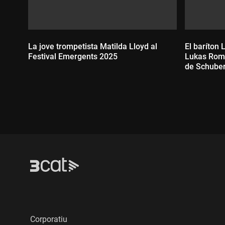
La jove trompetista Matilda Lloyd al
El baríton 
Festival Emergents 2025
Lukas Romm
de Schuber
Durada:
Durada
Corporatiu