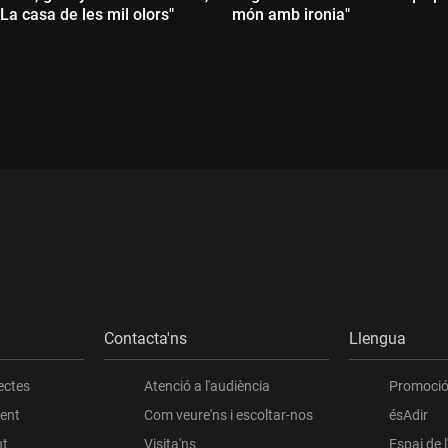
"La casa de les mil olors"
món amb ironia"
Durada:
:
Contacta'ns
Llengua
ectes
Atenció a l'audiència
Promoció 
ient
Com veure'ns i escoltar-nos
ésAdir
nt
Visita'ns
Espai de 