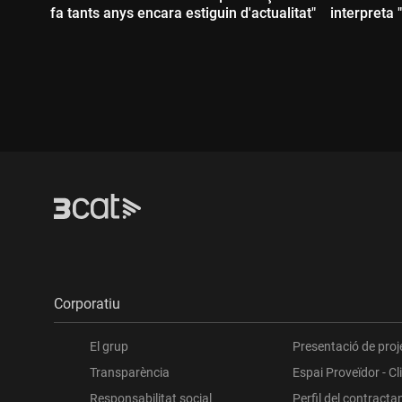
fa tants anys encara estiguin d'actualitat"
interpreta 
Durada:
Durada
Corporatiu
El grup
Presentació de proj
Transparència
Espai Proveïdor - Cl
Responsabilitat social
Perfil del contracta