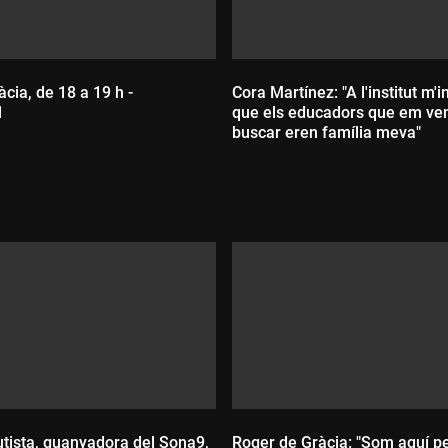
àcia, de 18 a 19 h -
Cora Martínez: "A l'institut m'
1
que els educadors que em ve
buscar eren família meva"
:
Durada:
tista, guanyadora del Sona9,
Roger de Gràcia: "Som aquí pe