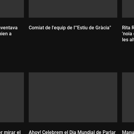
inventava
Comiat de l'equip de l'"Estiu de Gràcia"
Rita 
nien a
'noia
les al
Durada:
D
r mirar el
Ahoy! Celebrem el Dia Mundial de Parlar
Manue