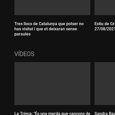
Tres llocs de Catalunya que potser no
Estiu de Gr
has visitat i que et deixaran sense
27/08/202
paraules
Durada
VÍDEOS
Durada:
La Trinca: "És una merda que cançons de
Sandra Bau