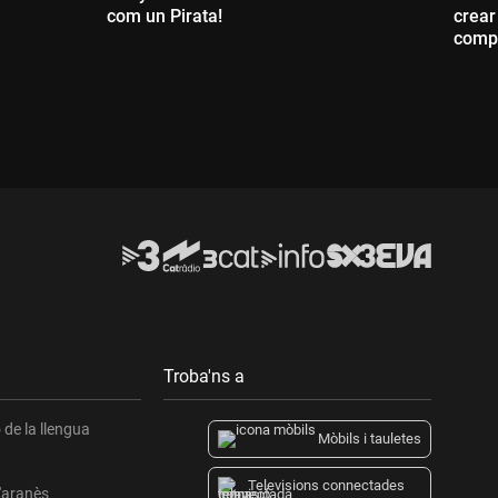
com un Pirata!
crear
compr
Durada:
D
Troba'ns a
de la llengua
Mòbils i tauletes
Televisions connectades
l'aranès