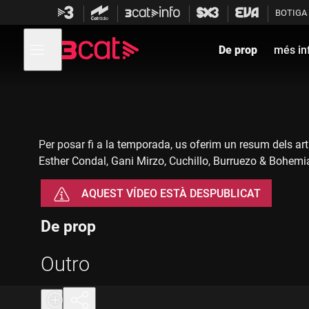
Anar
Anar
BOTIGA
a
al
la
contingut
Obre
navegació
menú
De prop
més in
de
principal
navegació
Per posar fi a la temporada, us oferim un resum dels ar
Esther Condal, Gani Mirzo, Cuchillo, Burruezo & Bohemi
AQUEST VÍDEO ESTÀ DESPUBLICAT
De prop
Outro