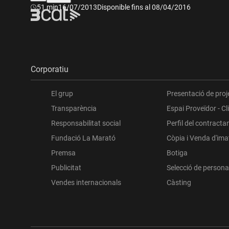
Durada:
51 min
16/07/2013
Disponible fins al 08/04/2016
Corporatiu
El grup
Presentació de proj
Transparència
Espai Proveïdor - Cl
Responsabilitat social
Perfil del contracta
Fundació La Marató
Còpia i Venda d'im
Premsa
Botiga
Publicitat
Selecció de persona
Vendes internacionals
Càsting