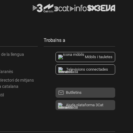
Troba'ns a
de la llengua
Mòbils i tauletes
Televisions connectades
l'aranès
Directori de mitjans
a catalana
Butlletins
til
Ajuda plataforma 3Cat