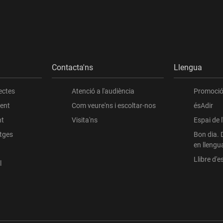
Contacta'ns
Llengua
ectes
Atenció a l'audiència
Promoció 
ient
Com veure'ns i escoltar-nos
ésAdir
nt
Visita'ns
Espai de 
atges
Bon dia. 
en llengu
Llibre d'es
l