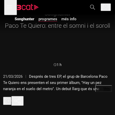
Anar
Anar
Obre
menú
a
al
de
la
contingut
Songhunter
navegació
navegació
Songhunter
programes
més info
principal
Paco Te Quiero: entre el somni i el soroll
Durada:
1 h
21/03/2026
Després de tres EP, el grup de Barcelona Paco
Te Quiero ens presenten el seu primer àlbum, "Hay un pez
naranja en el suelo del metro". Un debut llarg que és una
…
Més
declaració d'intencions sonora amb melodies que suren i
guitarres que abracen.
01 Paco Te Quiero - "Lo olvidarás"