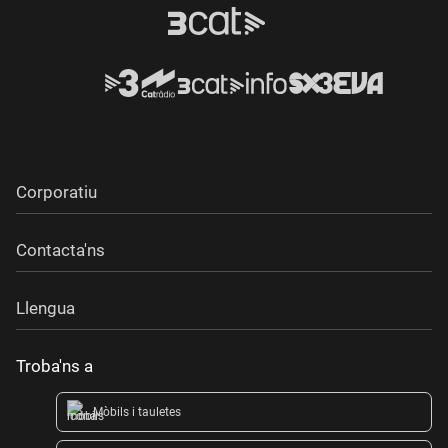
Corporatiu
Contacta'ns
Llengua
Troba'ns a
Mòbils i tauletes