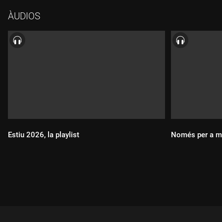
02 Paco Te Quiero - "Sólo contigo"
ÀUDIOS
03 Paco Te Quiero - "Cuando despierto"
04 Paco Te Quiero - "És teu i és meu"
05 Súper Gegant - "Electricitat"
06 Sandré - "Empatía no"
07 Roko Banana - "Esport (feat. Remei de Ca la Fresca)"
08 DobleCapa - "Planes de mierda"
09 Comic Sans - "Cosas que salen mal"
10 Señalada - "Gas"
11 Dayydream - "Proximity"
12 Pacifica - "End of beginning"
Estiu 2026, la playlist
Només per a m
13 Goon - "Atrium"
14 Wendy Eisenberg - "Old myth dying"
15 Molly Mogul - "There's a light thet never goes out"
16 Joaquín Pascual - "La felicidad"
Durada:
Durada: