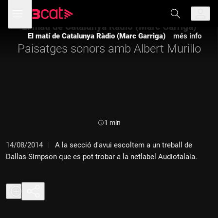
Anar
Anar
Obre
menú
a
al
de
la
contingut
El matí de Catalunya Ràdio (Marc Garriga)
navegació
navegació
El matí de Catalunya Ràdio (Marc Garriga)
més info
principal
Paisatges sonors amb Albert Murillo
Durada:
1 min
14/08/2014
A la secció d'avui escoltem a un treball de
Dallas Simpson que es pot trobar a la netlabel Audiotalaia.