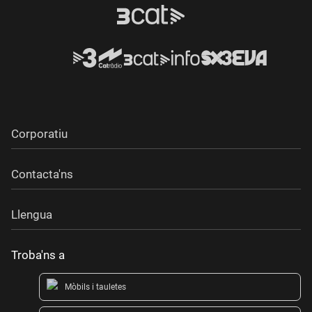
Corporatiu
Contacta'ns
Llengua
Troba'ns a
Mòbils i tauletes