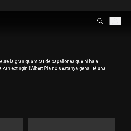
eure la gran quantitat de papallones que hi ha a
an extingir. L'Albert Pla no s'estanya gens i té una
 papallona Apol·lo tapa l'aparell reproductor de la
i i en Peyu.