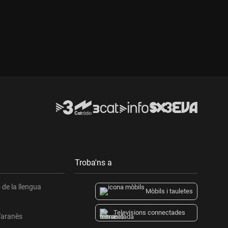
Troba'ns a
de la llengua
Mòbils i tauletes
Televisions connectades
l'aranès