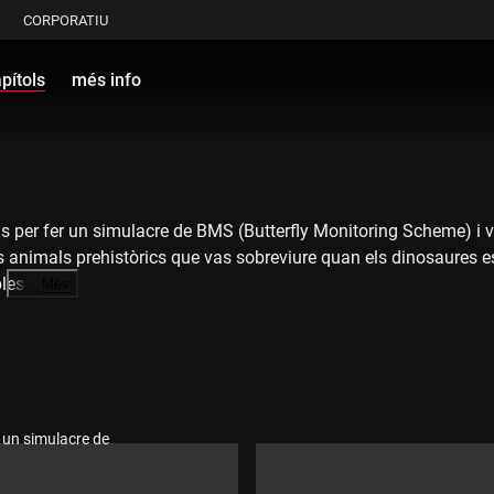
CORPORATIU
pítols
més info
 per fer un simulacre de BMS (Butterfly Monitoring Scheme) i v
animals prehistòrics que vas sobreviure quan els dinosaures es v
les.
…
Més
a la seva opinió del "
Natura Sàvia
". Resulta que el mascle de la
le. Aquest tema provocarà una discussió entre l'Albert, en Quim
r un simulacre de