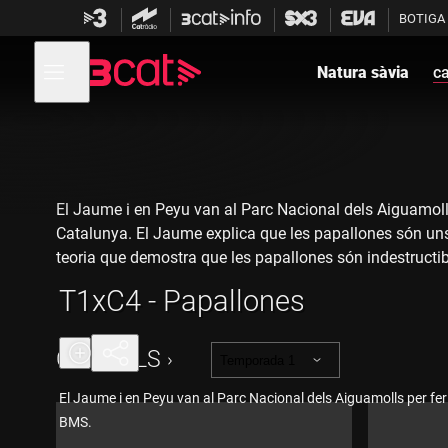
Anar
Anar
BOTIGA
a
al
la
contingut
Obre
navegació
menú
Natura sàvia
ca
de
principal
navegació
El Jaume i en Peyu van al Parc Nacional dels Aiguamolls
Catalunya. El Jaume explica que les papallones són uns 
teoria que demostra que les papallones són indestructib
T1xC4 - Papallones
El capítol comença molt bé però el comitè de savis canvi
femella perquè ella no pugui copular amb cap altre masc
CAPÍTOLS
Temporada 1
El Jaume i en Peyu van al Parc Nacional dels Aiguamolls per fe
BMS.