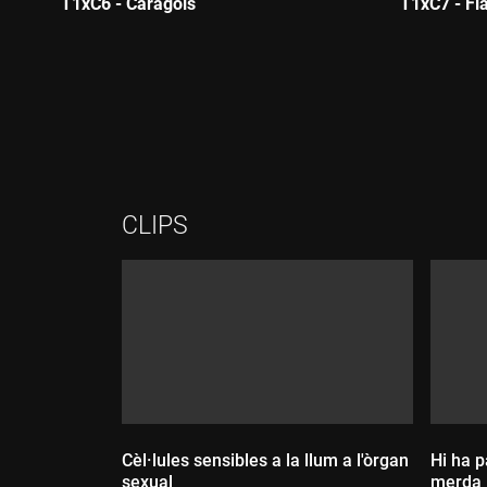
T1xC6 - Caragols
T1xC7 - F
Durada:
Durada
CLIPS
Cèl·lules sensibles a la llum a l'òrgan
Hi ha 
sexual
merda