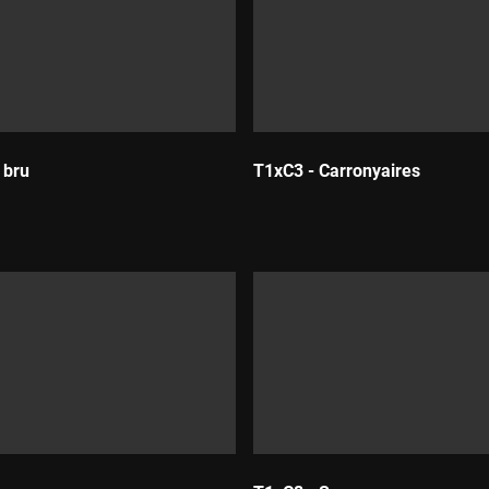
 bru
T1xC3 - Carronyaires
:
Durada: