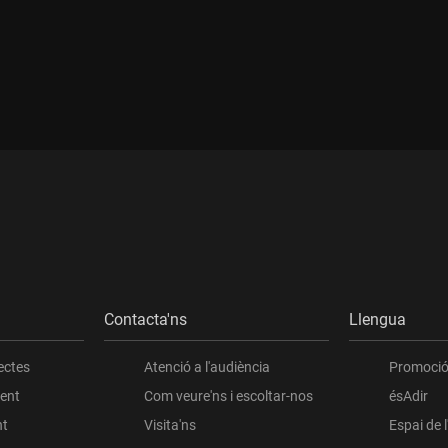
ada:
Contacta'ns
Llengua
ectes
Atenció a l'audiència
Promoció 
ient
Com veure'ns i escoltar-nos
ésAdir
nt
Visita'ns
Espai de 