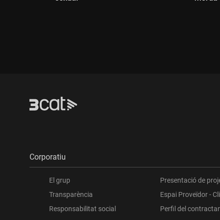
Durada:
Dur
Corporatiu
El grup
Presentació de proj
Transparència
Espai Proveïdor - Cl
Responsabilitat social
Perfil del contracta