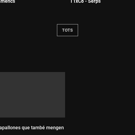
lamencs
T1xC8 - Serps
:
Durada:
TOTS
papallones que també mengen