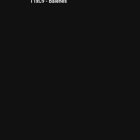
T1xC9 - Balenes
Durada: