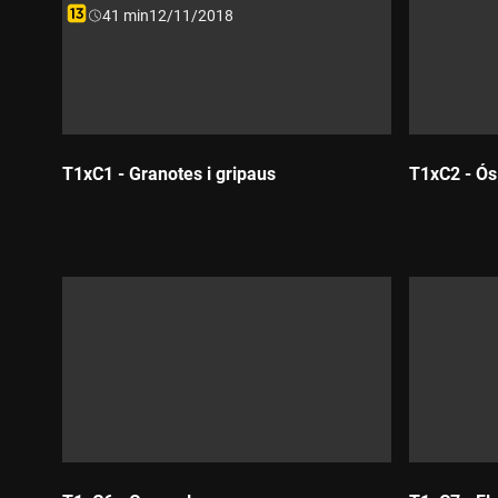
Durada:
41 min
12/11/2018
T1xC1 - Granotes i gripaus
T1xC2 - Ós
Durada:
Durada