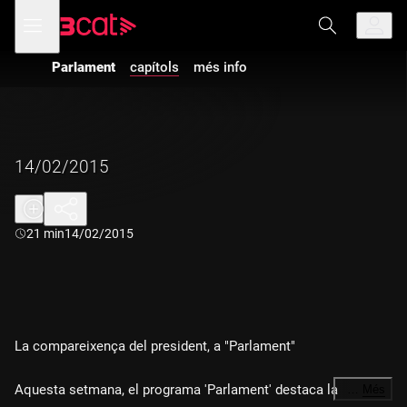
Anar
Anar
Obre
menú
a
al
de
la
contingut
navegació
navegació
Parlament
capítols
més info
principal
14/02/2015
Durada:
21 min
14/02/2015
La compareixença del president, a "Parlament"
Aquesta setmana, el programa 'Parlament' destaca la
…
Més