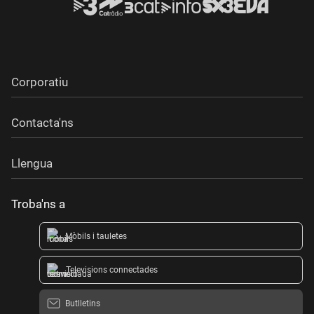
Corporatiu
Contacta'ns
Llengua
Troba'ns a
Mòbils i tauletes
Televisions connectades
Butlletins