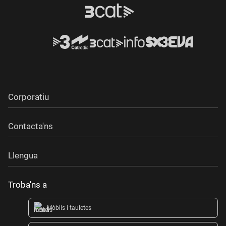
Corporatiu
Contacta'ns
Llengua
Troba'ns a
Mòbils i tauletes