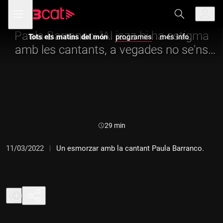
Anar
Anar
Obre
menú
Tots els matins del món
a
al
de
la
contingut
navegació
navegació
Paula Barranco: "Al jazz hi ha estigma
Tots els matins del món
programes
més info
principal
amb les cantants, a vegades no se'ns
considera prou músics"
Durada:
29 min
11/03/2022
Un esmorzar amb la cantant Paula Barranco.