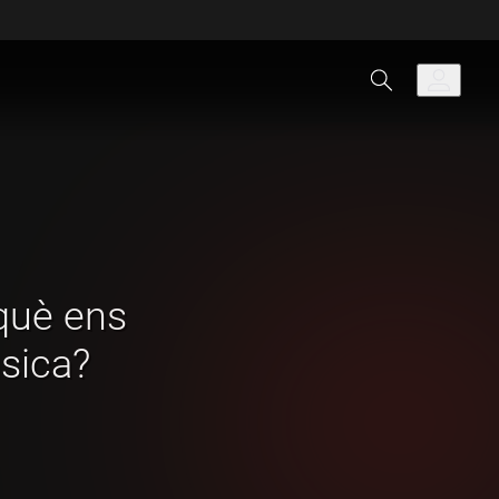
què ens
sica?