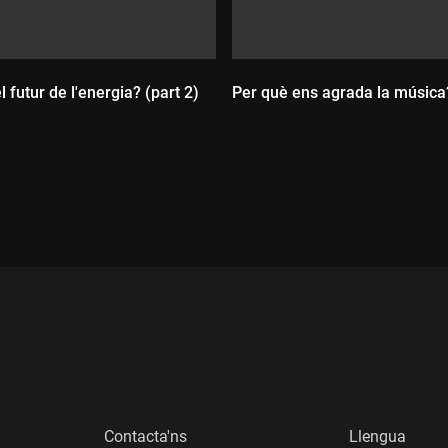
 futur de l'energia? (part 2)
Per què ens agrada la música
Durada:
:
Contacta'ns
Llengua