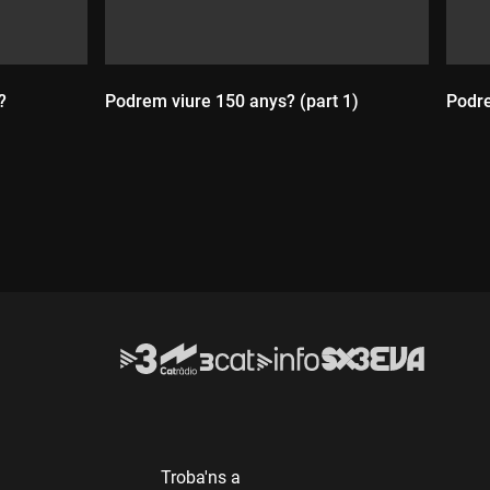
?
Podrem viure 150 anys? (part 1)
Podre
Durada:
D
Troba'ns a