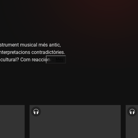
nstrument musical més antic,
nterpretacions contradictòries.
 cultural? Com reacciona el
…
Més
 la UB, i Eudald Carbonell,
ESMUC) per parlar amb la seva
ecrets de la composició