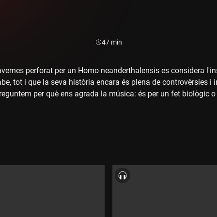
Durada:
47 min
avernes perforat per un Homo neanderthalensis es considera l'i
e, tot i que la seva història encara és plena de controvèrsies i i
preguntem per què ens agrada la música: és per un fet biològic o
úsica? En parlem amb Josep Marco, neurocientífic i professor de
 URV. També visitem l'Escola Superior de Música de Catalunya (
b els docents Àlex Barrachina i Gianni Ginesi. I descobrim els s
rc Parrot i Joan Magrané.