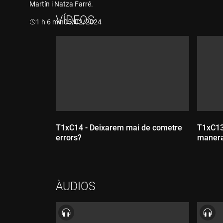
Martín i Natza Farré.
VÍDEOS
Durada:
1 h 6 min
05/02/2024
T1xC14 - Deixarem mai de cometre
T1xC13
errors?
manera
ÀUDIOS
Dur
Durada: