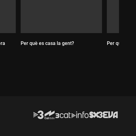
era
Per què es casa la gent?
Per què es d
Durada:
Durada: