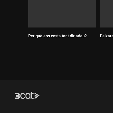
Per què ens costa tant dir adeu?
Deixar
Durada:
Dur