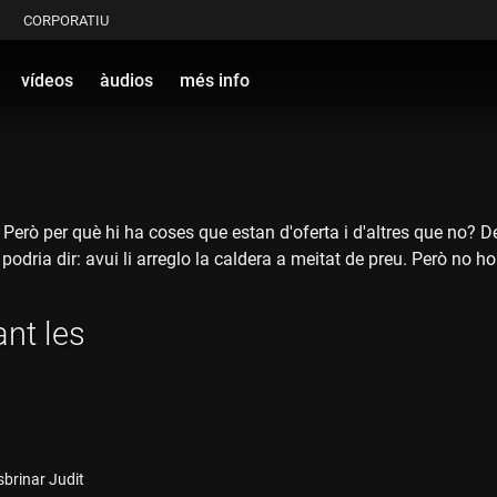
CORPORATIU
vídeos
àudios
més info
erò per què hi ha coses que estan d'oferta i d'altres que no? D
podria dir: avui li arreglo la caldera a meitat de preu. Però no ho
nt les
sbrinar Judit