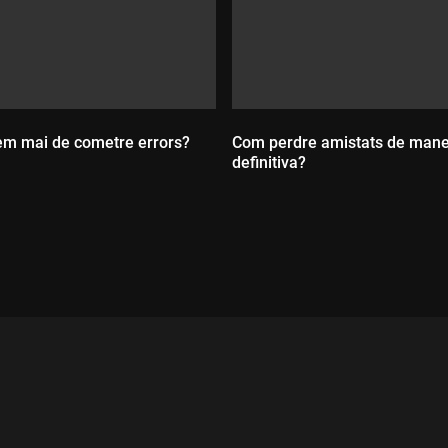
em mai de cometre errors?
Com perdre amistats de man
definitiva?
Durada:
ada: