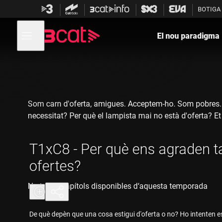
Anar
Anar
BOTIGA
a
al
la
contingut
Obre
navegació
menú
El nou paradigma
de
principal
navegació
Som carn d'oferta, amigues. Acceptem-ho. Som pobres. P
necessitat? Per què el lampista mai no està d'oferta? Et 
T1xC8 - Per què ens agraden ta
ofertes?
No tenim capítols disponibles d‘aquesta temporada
De què depèn que una cosa estigui d'oferta o no? Ho intenten e