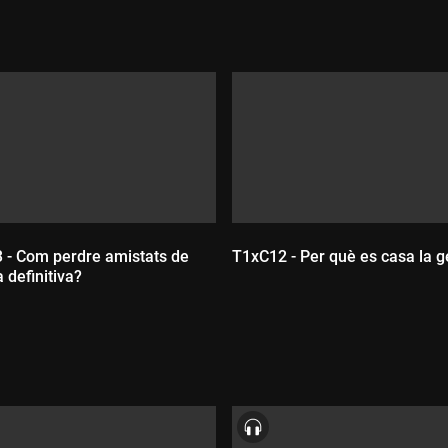
 - Com perdre amistats de
T1xC12 - Per què es casa la g
 definitiva?
ada:
Durada: