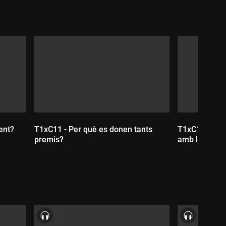
ent?
T1xC11 - Per què es donen tants
T1xC10 - És 
premis?
amb la buroc
Durada:
Durada: