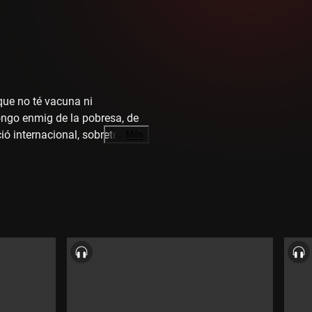
 que no té vacuna ni
ongo enmig de la pobresa, de
ió internacional, sobretot de
…
Més
'Eloi Barrera en parla amb Èlia