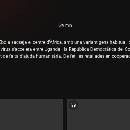
Durada:
9 min
Ebola sacseja el centre d'Àfrica, amb una variant gens habitual,
 virus s'accelera entre Uganda i la República Democràtica del C
t de falta d'ajuda humanitària. De fet, les retallades en cooperac
, estan condicionant la resposta humanitària sobre el terreny. L
Burkina Faso.