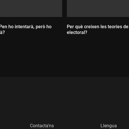
Pen ho intentarà, però ho
Per què creixen les teories de
rà?
electoral?
:
Durada:
Contacta'ns
Llengua