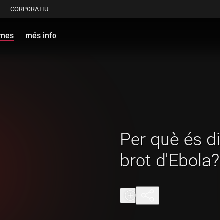
CORPORATIU
ames
més info
Per què és d
brot d'Ebola?