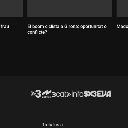
 frau
El boom ciclista a Girona: oportunitat o
Madon
conflicte?
Durada:
D
Troba'ns a