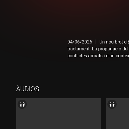
04/06/2026
Un nou brot d'
tractament. La propagació del
conflictes armats i d'un contex
l'agència nord-americana USAID
Borràs, periodista resident a 
ÀUDIOS