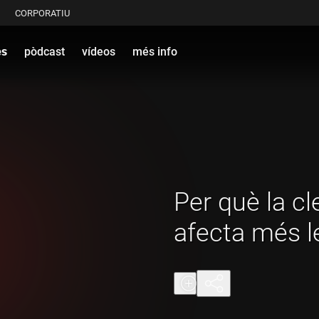
CORPORATIU
es
pòdcast
vídeos
més info
Per què la c
afecta més l