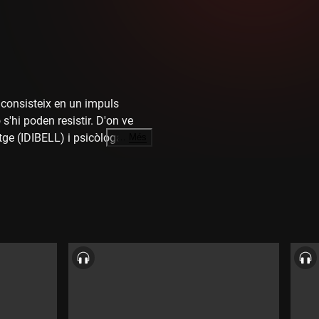
 consisteix en un impuls
 s'hi poden resistir. D'on ve
tge (IDIBELL) i psicòloga
…
Més
n la història dels grans
 ir de compras". I acabem amb