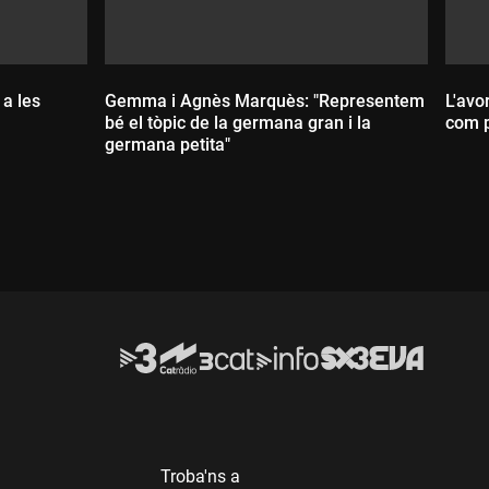
 a les
Gemma i Agnès Marquès: "Representem
L'avo
bé el tòpic de la germana gran i la
com 
germana petita"
Durada:
D
Troba'ns a