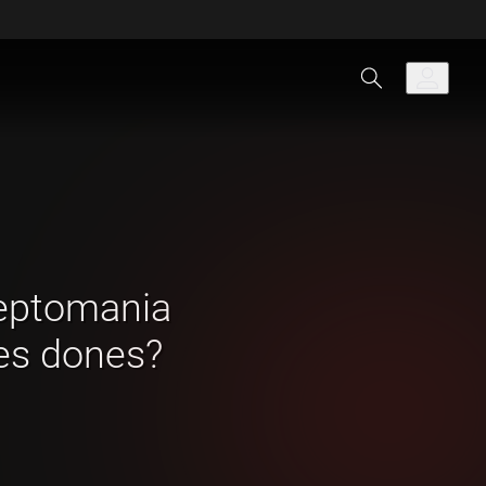
leptomania
es dones?