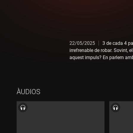
22/05/2025
3 de cada 4 pa
irrefrenable de robar. Sovint, e
aquest impuls? En parlem amb l
clínica a l'Hospital Universita
magatzems, amb Mercedes Cebri
l'Olga Ábalos, que ens fa una 
ÀUDIOS