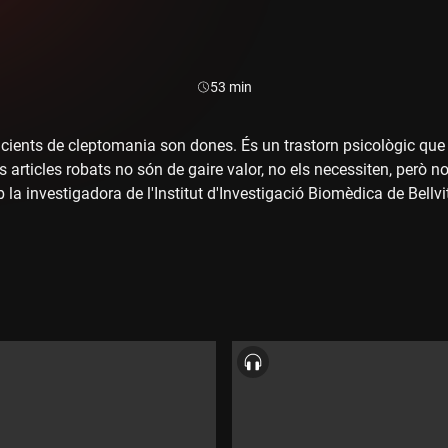
Durada:
53 min
cients de cleptomania son dones. És un trastorn psicològic que
ls articles robats no són de gaire valor, no els necessiten, però no
a investigadora de l'Institut d'Investigació Biomèdica de Bellvi
ri de Bellvitge Susana Jiménez-Murcia. Fem un viatge nostàlgic e
án, autora d'"Estimada clientela. Una celebración del arte de
llista de cançons sobre anar de compres.