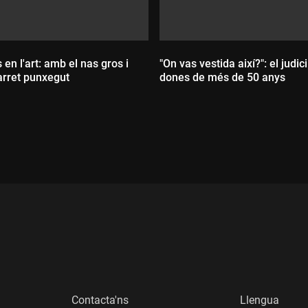
 en l'art: amb el nas gros i
"On vas vestida així?": el judici
barret punxegut
dones de més de 50 anys
Durada:
:
Contacta'ns
Llengua