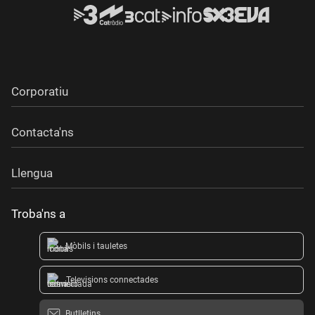
Corporatiu
Contacta'ns
Llengua
Troba'ns a
Mòbils i tauletes
Televisions connectades
Butlletins