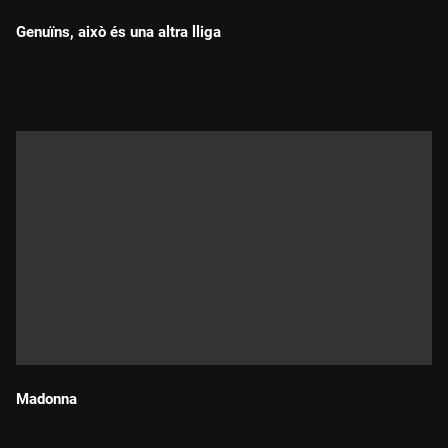
Genuïns, això és una altra lliga
Durada:
Madonna
Durada: