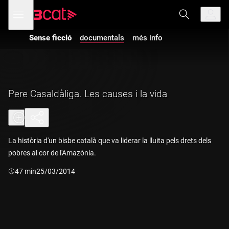
Anar
Anar
Obre
menú
a
al
de
la
contingut
navegació
navegació
Vés a la versió
Sense ficció
documentals
més info
amb
principal
audiodescripció
de
Sense ficció
-
Pere
Casaldàliga.
Les causes i la
vida
Pere Casaldàliga. Les causes i la vida
La història d'un bisbe català que va liderar la lluita pels drets dels
pobres al cor de l'Amazònia.
Durada:
47 min
25/03/2014