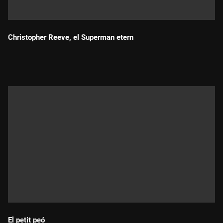
Christopher Reeve, el Superman etern
Durada:
El petit peó