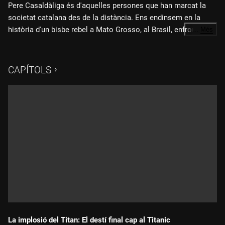
Pere Casaldàliga és d'aquelles persones que han marcat la
societat catalana des de la distància. Ens endinsem en la
història d'un bisbe rebel a Mato Grosso, al Brasil, enfrontat als
…
Més
poderosos i amenaçat de mort per la seva denúncia social.
Fitxa tècnica:
CAPÍTOLS
Direcció i guió: Francesc Escribano
Realització: Clara Camprubí
Direcció executiva: TVC: Joan Salvat
Producció executiva: TVC: Muntsa Tarrés
Producció executiva Minoria Absoluta: David Felani
Direcció de producció Minoria Absoluta: Mireia Gaitán
Assessor de realització: Lluís Carrizo
La implosió del Titan: El destí final cap al Titanic