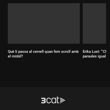
Què li passa al cervell quan fem scroll amb
Erika Lust: "'Clít
el mòbil?
paraules iguals q
Durada:
Durada: