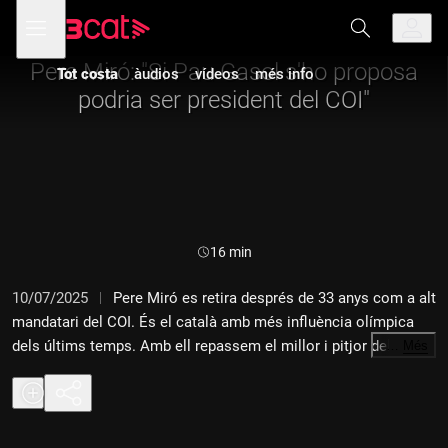
Anar
Anar
Obre
menú
a
al
de
la
contingut
navegació
navegació
Pere Miró: "Si Pau Gasol s'ho proposa
Tot costa
àudios
vídeos
més info
principal
podria ser president del COI"
Durada:
16 min
10/07/2025
Pere Miró es retira després de 33 anys com a alt
mandatari del COI. És el català amb més influència olímpica
dels últims temps. Amb ell repassem el millor i pitjor del COI i
…
Més
el futur de la institució. Quin altre català podria destacar tant o
més que ell?