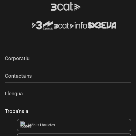
Corporatiu
Contacta'ns
Llengua
Troba'ns a
Mòbils i tauletes