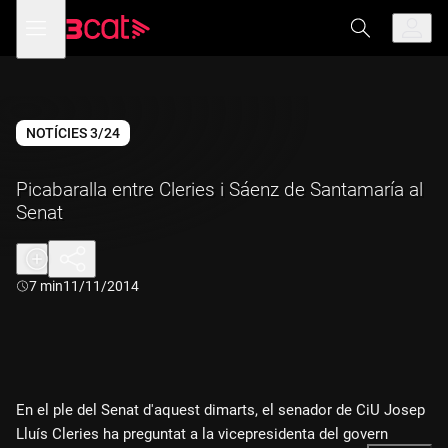
Anar
Anar
Obre
menú
a
al
de
la
contingut
navegació
navegació
principal
NOTÍCIES 3/24
Picabaralla entre Cleries i Sáenz de Santamaría al
Senat
Durada:
7 min
11/11/2014
En el ple del Senat d'aquest dimarts, el senador de CiU Josep
Lluís Cleries ha preguntat a la vicepresidenta del govern