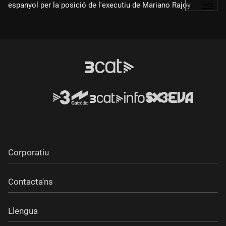
espanyol per la posició de l'executiu de Mariano Rajoy
…
Més
després del procés participatiu del 9-N. Cleries ha retret a
Sáenz de Santamaría el "menyspreu" de La Moncloa als 2,3
milions que van participar en la consulta alternativa i la
número dos de l'executiu espanyol ha acusat la Generalitat de
"saltar-se la llei amb l'excusa de la política" i ha qualificat de
"fracàs" el procés participatiu.
Corporatiu
Contacta'ns
Llengua