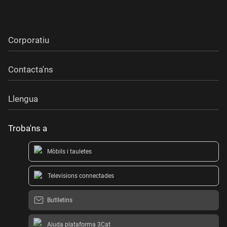
Corporatiu
Contacta'ns
Llengua
Troba'ns a
Mòbils i tauletes
Televisions connectades
Butlletins
Ajuda plataforma 3Cat