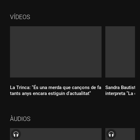
Pilarín Bayés (Bridge) i "La nena que volia dibuixar" de Roser
Capdevila (Angle Editorial) .
VÍDEOS
La Trinca: "És una merda que cançons de fa
Sandra Bautista,
tants anys encara estiguin d'actualitat"
interpreta "La ca
ÀUDIOS
Durada:
Durada: