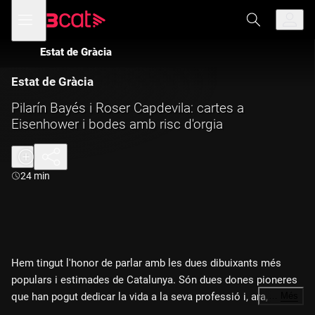
Anar
Anar
Obre
menú
a
al
de
la
contingut
navegació
navegació
Estat de Gràcia
principal
Estat de Gràcia
Pilarín Bayés i Roser Capdevila: cartes a
Eisenhower i bodes amb risc d'orgia
Durada:
24 min
Hem tingut l'honor de parlar amb les dues dibuixants més
populars i estimades de Catalunya. Són dues dones pioneres
que han pogut dedicar la vida a la seva professió i, ara, totes
…
Més
dues en parlen als seus últims llibres: "La meva vida" de