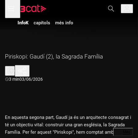
Anar
Anar
Obre
menú
a
al
de
la
contingut
navegació
navegació
InfoK
capítols
més info
principal
Piriskopi: Gaudí (2), la Sagrada Família
Durada:
3 min
03/06/2026
En aquesta segona part, Gaudí ja és un arquitecte consagrat i
té un objectiu vital: construir una gran església, la Sagrada
Família. Per fer aquest "Piriskopi", hem comptat amb
…
Més