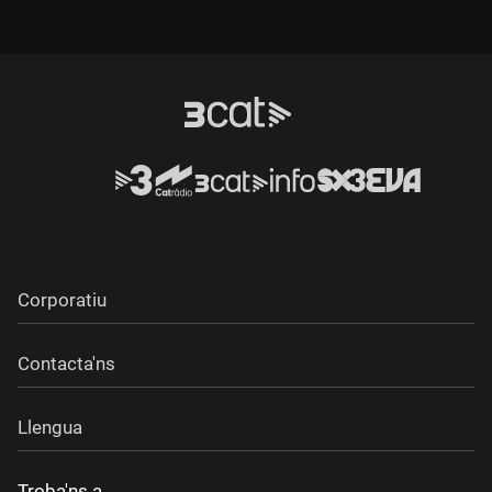
l'assessorament de l'historiador Damià Amorós.
Corporatiu
Contacta'ns
Llengua
Troba'ns a