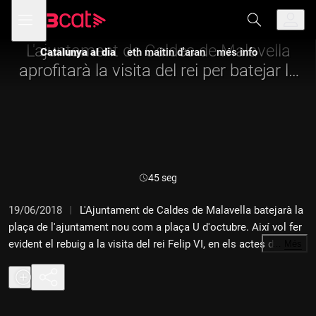
Anar
Anar
Obre
menú
a
al
de
la
contingut
navegació
navegació
L'ajuntament de Caldes de Malavella
Catalunya al dia
eth maitin d'aran
més info
principal
aprofitarà la visita del rei per batejar la
plaça U d'octubre
Durada:
45 seg
19/06/2018
L'Ajuntament de Caldes de Malavella batejarà la
plaça de l'ajuntament nou com a plaça U d'octubre. Així vol fer
evident el rebuig a la visita del rei Felip VI, en els actes de la
…
Més
Fundació Princesa de Girona. El rei té previst anar a Caldes
divendres.