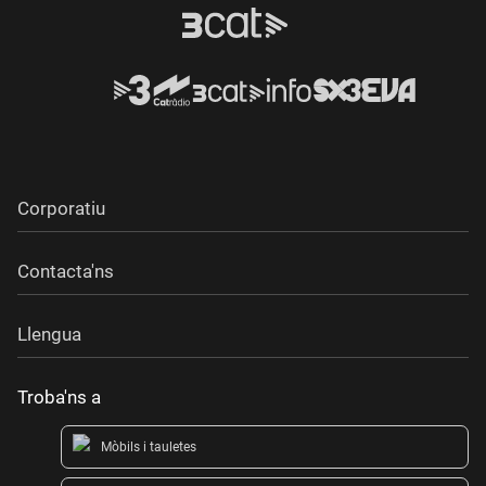
Corporatiu
Contacta'ns
Llengua
Troba'ns a
Mòbils i tauletes