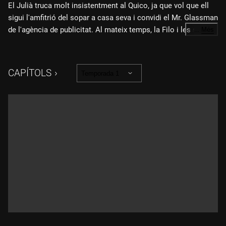
El Julià truca molt insistentment al Quico, ja que vol que ell
sigui l'amfitrió del sopar a casa seva i convidi el Mr. Glassman
de l'agència de publicitat. Al mateix temps, la Filo i les seves
…
Més
amigues també volen quedar-se a casa per fer una reunió i tot
plegat desemboca en un enfrontament pel soroll que fan les
dones.
CAPÍTOLS
Temporada 1