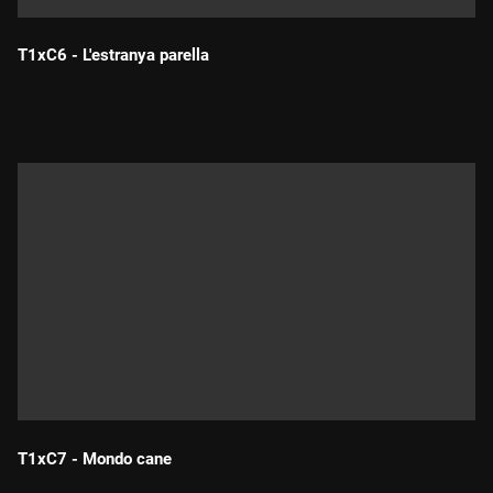
T1xC6 - L'estranya parella
Durada:
T1xC7 - Mondo cane
Durada: