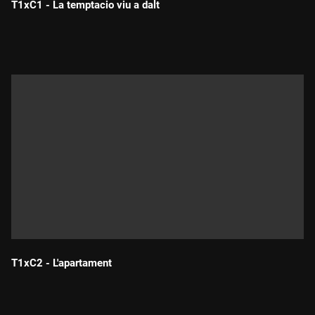
T1xC1 - La temptacio viu a dalt
Durada:
T1xC2 - L'apartament
Durada: