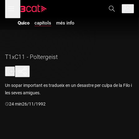
Anar
Anar
Obre
menú
a
al
de
la
contingut
navegació
navegació
Quico
capítols
més info
principal
T1xC11 - Poltergeist
Un sopar important es tradueix en un desastre per culpa de la Filo i
les seves amigues.
Durada:
24 min
26/11/1992