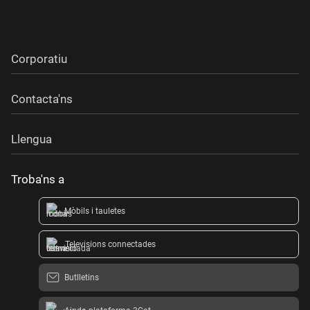
Corporatiu
Contacta'ns
Llengua
Troba'ns a
Mòbils i tauletes
Televisions connectades
Butlletins