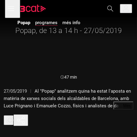
Anar
Anar
Obre
menú
a
al
de
la
contingut
navegació
navegació
Popap
programes
més info
principal
Popap, de 13 a 14 h - 27/05/2019
Durada:
47 min
27/05/2019
Al "Popap" analitzem quina ha estat l'aposta en
matèria de xarxes socials dels alcaldables de Barcelona, amb
Luce Prignano i Emanuele Cozzo, físics i analistes de dades de
…
Més
Data Politik i d'Heurística. Després de l'"Informatiu xarxes",
l'expert en sèries i cinema Alfons Gorina ha donat arguments
per a la batalla "Star Wars" vs "Star Trek".