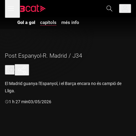
Anar
Anar
Obre
menú
a
al
de
la
contingut
navegació
navegació
Gol a gol
capítols
més info
principal
Post Espanyol-R. Madrid / J34
El Madrid guanya l'Espanyol, i el Barça encara no és campió de
Lliga.
Durada:
1 h 27 min
03/05/2026