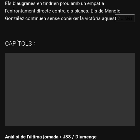
Els blaugranes en tindrien prou amb un empat a
l'enfrontament directe contra els blancs. Els de Manolo
González continuen sense conèixer la victòria aquest 2026 i
…
Més
tenen el descens a cinc punts.
CAPÍTOLS
Anàlisi de l'última jornada / J38 / Diumenge