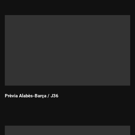
Prèvia Alabès-Barça / J36
Durada: