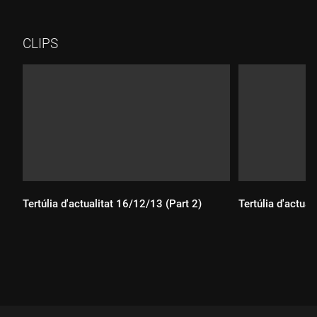
font renaixentista, el Nen de Prades o la Pedra Vermella, entre
d'altres.
CLIPS
Tertúlia d'actualitat 16/12/13 (Part 2)
Tertúlia d'actual
Durada:
Durada: