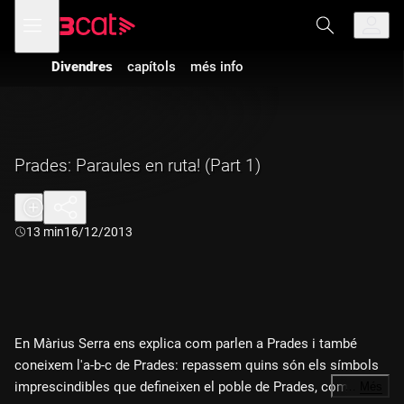
Anar
Anar
Obre
menú
a
al
de
la
contingut
navegació
navegació
Divendres
capítols
més info
principal
Prades: Paraules en ruta! (Part 1)
Durada:
13 min
16/12/2013
En Màrius Serra ens explica com parlen a Prades i també
coneixem l'a-b-c de Prades: repassem quins són els símbols
imprescindibles que defineixen el poble de Prades, com ara la
…
Més