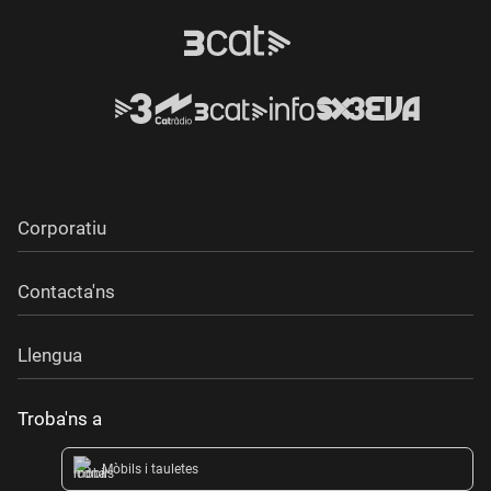
Corporatiu
Contacta'ns
Llengua
Troba'ns a
Mòbils i tauletes